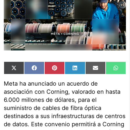
Compartir
Compartir
Compartir
Compartir
Compartir
Comp
X
Facebook
Pinterest
LinkedIn
Email
Wha
en
en
en
en
en
en
(Twitter)
Meta ha anunciado un acuerdo de
asociación con Corning, valorado en hasta
6.000 millones de dólares, para el
suministro de cables de fibra óptica
destinados a sus infraestructuras de centros
de datos. Este convenio permitirá a Corning