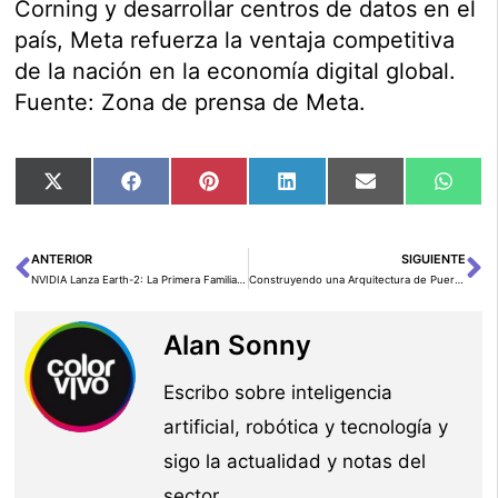
Corning y desarrollar centros de datos en el
país, Meta refuerza la ventaja competitiva
de la nación en la economía digital global.
Fuente: Zona de prensa de Meta.
Compartir
Compartir
Compartir
Compartir
Compartir
Comp
X
Facebook
Pinterest
LinkedIn
Email
Wha
en
en
en
en
en
en
(Twitter)
ANTERIOR
SIGUIENTE
Ant
Si
NVIDIA Lanza Earth-2: La Primera Familia de Modelos y Herramientas Abiertas para Meteorología AI
Construyendo una Arquitectura de Puerta de Enlace de IA sin Servidores con Eventos de AWS AppSync
Alan Sonny
Escribo sobre inteligencia
artificial, robótica y tecnología y
sigo la actualidad y notas del
sector.