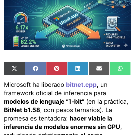
Compartir
Compartir
Compartir
Compartir
Compartir
Comp
X
Facebook
Pinterest
LinkedIn
Email
Wha
en
en
en
en
en
en
(Twitter)
Microsoft ha liberado
bitnet.cpp
, un
framework oficial de inferencia para
modelos de lenguaje “1-bit”
(en la práctica,
BitNet b1.58
, con pesos ternarios). La
promesa es tentadora:
hacer viable la
inferencia de modelos enormes sin GPU
,