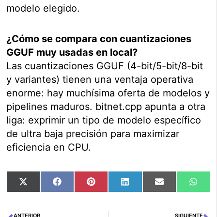
modelo elegido.
¿Cómo se compara con cuantizaciones
GGUF muy usadas en local?
Las cuantizaciones GGUF (4-bit/5-bit/8-bit
y variantes) tienen una ventaja operativa
enorme: hay muchísima oferta de modelos y
pipelines maduros. bitnet.cpp apunta a otra
liga: exprimir un tipo de modelo específico
de ultra baja precisión para maximizar
eficiencia en CPU.
Compartir
Compartir
Compartir
Compartir
Compartir
Comp
X
Facebook
Pinterest
LinkedIn
Email
Wha
en
en
en
en
en
en
(Twitter)
ANTERIOR
SIGUIENTE