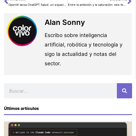
Ant
Si
OpenAI lanza ChatGPT Salud: un espacio separado para hablar de medicina con más privacidad, contexto y control
Entre la ambición y la saturación: seis tendencias clave de la IA en 2026
Alan Sonny
Escribo sobre inteligencia
artificial, robótica y tecnología y
sigo la actualidad y notas del
sector.
Buscar
Últimos artículos