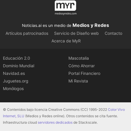
Medios y Redes
Noticias.ai es un medio de
Artículos patrocinados
Servicio de Diseño web
Contacto
Acerca de MyR
Educación 2.0
Mascotalia
Dominio Mundial
Cómo Ahorrar
Navidad.es
Portal Financiero
Juguetes.org
Mi Revista
Monólogos
© Contenidos bajo licencia Creative Commons (CC) 1995-2022
Color Vivo
Internet, SLU
(Medios y Redes online). Otros contenidos se cita fuente.
Infraestructura cloud
servidores dedicados
de Stackscale.