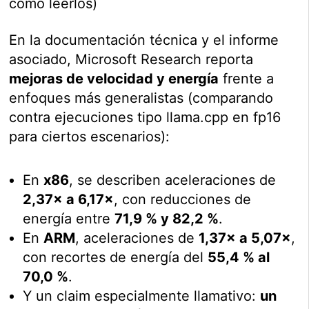
cómo leerlos)
En la documentación técnica y el informe
asociado, Microsoft Research reporta
mejoras de velocidad y energía
frente a
enfoques más generalistas (comparando
contra ejecuciones tipo llama.cpp en fp16
para ciertos escenarios):
En
x86
, se describen aceleraciones de
2,37× a 6,17×
, con reducciones de
energía entre
71,9 % y 82,2 %
.
En
ARM
, aceleraciones de
1,37× a 5,07×
,
con recortes de energía del
55,4 % al
70,0 %
.
Y un claim especialmente llamativo:
un