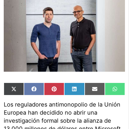
Compartir
Compartir
Compartir
Compartir
Compartir
Comp
X
Facebook
Pinterest
LinkedIn
Email
Wha
en
en
en
en
en
en
(Twitter)
Los reguladores antimonopolio de la Unión
Europea han decidido no abrir una
investigación formal sobre la alianza de
13.000 millones de dólares entre Microsoft