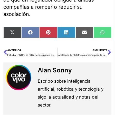
compañías a romper o reducir su
asociación.
Compartir
Compartir
Compartir
Compartir
Compartir
Comp
X
Facebook
Pinterest
LinkedIn
Email
Wha
en
en
en
en
en
en
(Twitter)
ANTERIOR
SIGUIENTE
Ant
Si
Estudio IONOS: el 88% de las pymes españolas ve la digitalización como esencial
Intel lanza la plataforma abierta para la Inteligencia Artificial empresarial
Alan Sonny
Escribo sobre inteligencia
artificial, robótica y tecnología y
sigo la actualidad y notas del
sector.