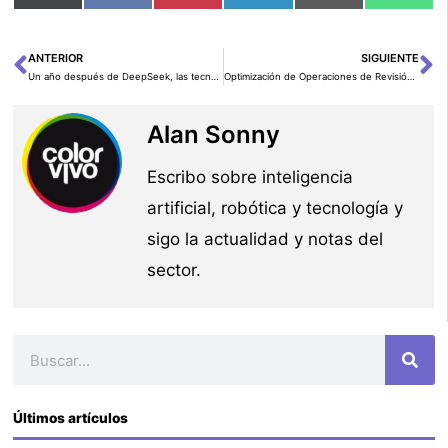
en
en
en
en
en
en
(Twitter)
ANTERIOR
SIGUIENTE
Ant
Si
Un año después de DeepSeek, las tecnológicas chinas aceleran la “guerra de modelos” de IA
Optimización de Operaciones de Revisión de Contenido con Flujos de Trabajo Multi-Agente
Alan Sonny
Escribo sobre inteligencia
artificial, robótica y tecnología y
sigo la actualidad y notas del
sector.
Buscar
Últimos artículos