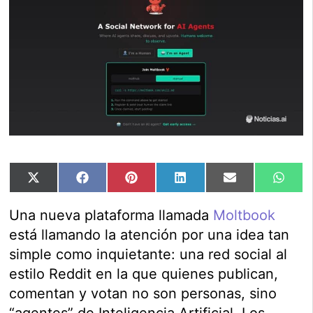
Compartir
Compartir
Compartir
Compartir
Compartir
Comp
X
Facebook
Pinterest
LinkedIn
Email
Wha
en
en
en
en
en
en
(Twitter)
Una nueva plataforma llamada
Moltbook
está llamando la atención por una idea tan
simple como inquietante: una red social al
estilo Reddit en la que quienes publican,
comentan y votan no son personas, sino
“agentes” de Inteligencia Artificial. Los