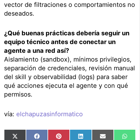
vector de filtraciones o comportamientos no
deseados.
¿Qué buenas prácticas debería seguir un
equipo técnico antes de conectar un
agente a una red así?
Aislamiento (sandbox), mínimos privilegios,
separación de credenciales, revisión manual
del skill y observabilidad (logs) para saber
qué acciones ejecuta el agente y con qué
permisos.
vía:
elchapuzasinformatico
Compartir
Compartir
Compartir
Compartir
Compartir
Comp
X
Facebook
Pinterest
LinkedIn
Email
Wha