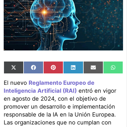
Compartir
Compartir
Compartir
Compartir
Compartir
Comp
X
Facebook
Pinterest
LinkedIn
Email
Wha
en
en
en
en
en
en
(Twitter)
El nuevo
Reglamento Europeo de
Inteligencia Artificial (RAI)
entró en vigor
en agosto de 2024, con el objetivo de
promover un desarrollo e implementación
responsable de la IA en la Unión Europea.
Las organizaciones que no cumplan con