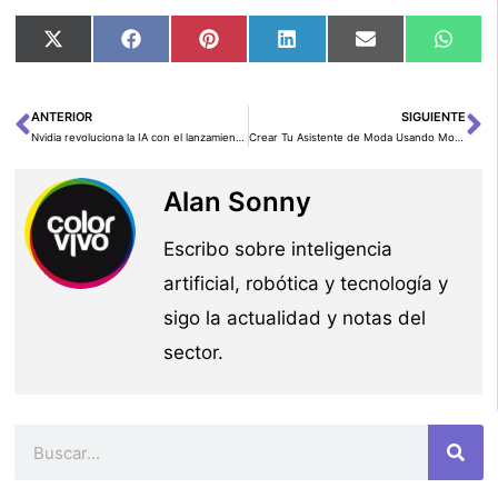
Compartir
Compartir
Compartir
Compartir
Compartir
Comp
X
Facebook
Pinterest
LinkedIn
Email
Wha
en
en
en
en
en
en
(Twitter)
ANTERIOR
SIGUIENTE
Ant
Si
Nvidia revoluciona la IA con el lanzamiento de NVLM 1.0, un modelo abierto y multimodal
Crear Tu Asistente de Moda Usando Modelos Amazon Titan y Agentes Amazon Bedrock
Alan Sonny
Escribo sobre inteligencia
artificial, robótica y tecnología y
sigo la actualidad y notas del
sector.
Buscar