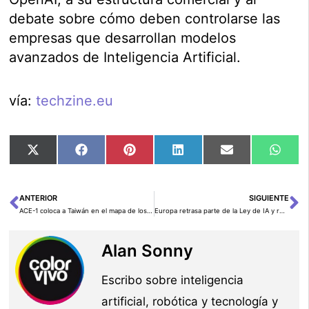
debate sobre cómo deben controlarse las
empresas que desarrollan modelos
avanzados de Inteligencia Artificial.
vía:
techzine.eu
Compartir
Compartir
Compartir
Compartir
Compartir
Comp
X
Facebook
Pinterest
LinkedIn
Email
Wha
en
en
en
en
en
en
(Twitter)
ANTERIOR
SIGUIENTE
Ant
Si
ACE-1 coloca a Taiwán en el mapa de los modelos soberanos de IA
Europa retrasa parte de la Ley de IA y reabre el debate sobre competitividad
Alan Sonny
Escribo sobre inteligencia
artificial, robótica y tecnología y