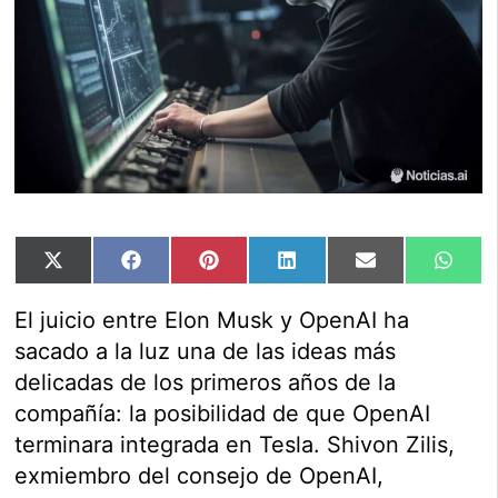
Compartir
Compartir
Compartir
Compartir
Compartir
Comp
X
Facebook
Pinterest
LinkedIn
Email
Wha
en
en
en
en
en
en
(Twitter)
El juicio entre Elon Musk y OpenAI ha
sacado a la luz una de las ideas más
delicadas de los primeros años de la
compañía: la posibilidad de que OpenAI
terminara integrada en Tesla. Shivon Zilis,
exmiembro del consejo de OpenAI,