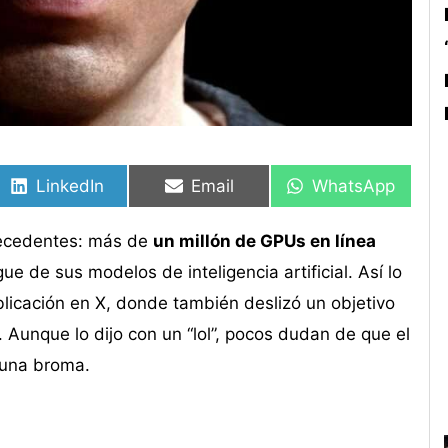
Compartir
Compartir
Compartir
Compartir
Compartir
Compartir
en
en
en
en
en
en
LinkedIn
Email
WhatsApp
precedentes: más de
un millón de GPUs en línea
 de sus modelos de inteligencia artificial. Así lo
blicación en X, donde también deslizó un objetivo
. Aunque lo dijo con un “lol”, pocos dudan de que el
 una broma.