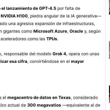
o el lanzamiento de GPT-4.5
por falta de
s
NVIDIA H100
, piedra angular de la IA generativa—
do una agresiva expansión de infraestructuras,
on gigantes como
Microsoft Azure
,
Oracle
y, según
 a aceleradores como las
TPUs
.
sk, responsable del modelo
Grok 4
, opera con unas
icar esa cifra
, convirtiéndose en el
mayor
s el
megacentro de datos en Texas
, considerado
ico actual de
300 megavatios
—equivalente al de