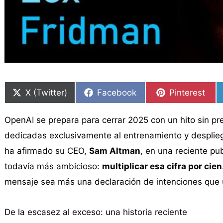
Compartir
Compartir
Compartir
Compartir
Compartir
Compartir
en
en
en
en
en
en
X (Twitter)
Facebook
Pinterest
OpenAI se prepara para cerrar 2025 con un hito sin 
dedicadas exclusivamente al entrenamiento y despliegue
ha afirmado su CEO,
Sam Altman
, en una reciente pu
todavía más ambicioso:
multiplicar esa cifra por cien
mensaje sea más una declaración de intenciones que
De la escasez al exceso: una historia reciente