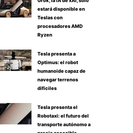
Grok, la IA de xAI, solo
estará disponible en
Teslas con
procesadores AMD
Ryzen
Tesla presenta a
Optimus: el robot
humanoide capaz de
navegar terrenos
difíciles
Tesla presenta el
Robotaxi: el futuro del
transporte autónomo a
precio accesible