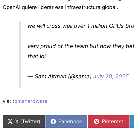
OpenAI quiere liderar esa infraestructura global.
we will cross well over 1 million GPUs br
very proud of the team but now they bet
that lol
— Sam Altman (@sama)
July 20, 2025
vía:
tomshardware
X (Twitter)
Facebook
Pinterest