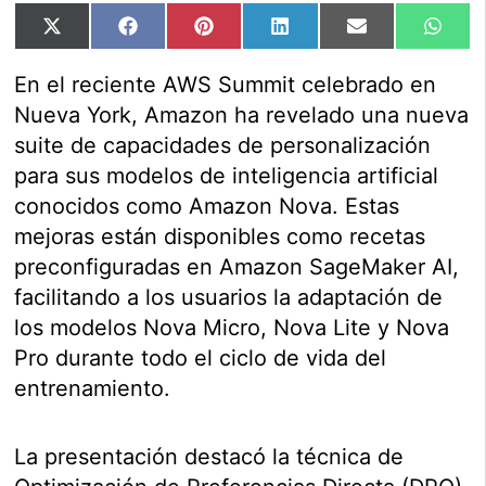
Compartir
Compartir
Compartir
Compartir
Compartir
Comp
X
Facebook
Pinterest
LinkedIn
Email
Wha
en
en
en
en
en
en
(Twitter)
En el reciente AWS Summit celebrado en
Nueva York, Amazon ha revelado una nueva
suite de capacidades de personalización
para sus modelos de inteligencia artificial
conocidos como Amazon Nova. Estas
mejoras están disponibles como recetas
preconfiguradas en Amazon SageMaker AI,
facilitando a los usuarios la adaptación de
los modelos Nova Micro, Nova Lite y Nova
Pro durante todo el ciclo de vida del
entrenamiento.
La presentación destacó la técnica de