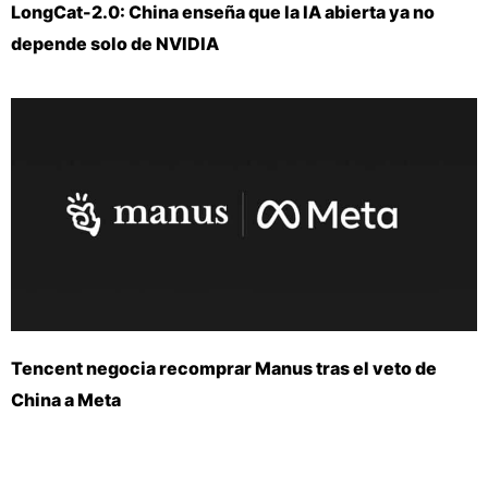
LongCat-2.0: China enseña que la IA abierta ya no
depende solo de NVIDIA
Tencent negocia recomprar Manus tras el veto de
China a Meta