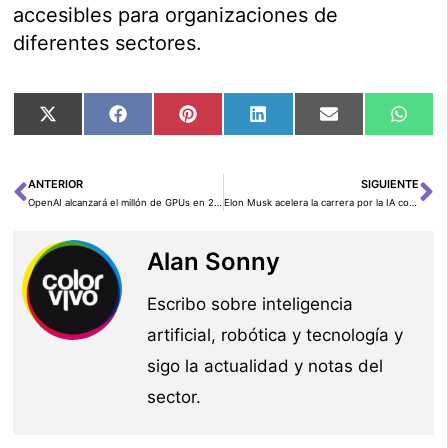
accesibles para organizaciones de
diferentes sectores.
Compartir
Compartir
Compartir
Compartir
Compartir
Comp
X
Facebook
Pinterest
LinkedIn
Email
Wha
en
en
en
en
en
en
(Twitter)
ANTERIOR
SIGUIENTE
Ant
Si
OpenAI alcanzará el millón de GPUs en 2025 y Altman ya apunta a multiplicarlo por cien: una carrera hacia la supremacía de la IA
Elon Musk acelera la carrera por la IA con una inversión de hasta 2 billones de dólares en chips de NVIDIA
Alan Sonny
Escribo sobre inteligencia
artificial, robótica y tecnología y
sigo la actualidad y notas del
sector.