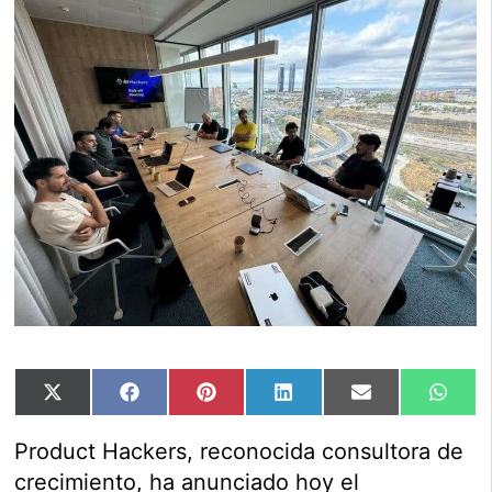
Compartir
Compartir
Compartir
Compartir
Compartir
Comp
X
Facebook
Pinterest
LinkedIn
Email
Wha
en
en
en
en
en
en
(Twitter)
Product Hackers, reconocida consultora de
crecimiento, ha anunciado hoy el