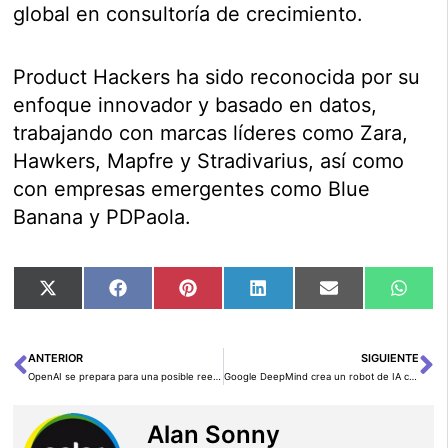
global en consultoría de crecimiento.
Product Hackers ha sido reconocida por su
enfoque innovador y basado en datos,
trabajando con marcas líderes como Zara,
Hawkers, Mapfre y Stradivarius, así como
con empresas emergentes como Blue
Banana y PDPaola.
Compartir
Compartir
Compartir
Compartir
Compartir
Comp
X
Facebook
Pinterest
LinkedIn
Email
Wha
en
en
en
en
en
en
(Twitter)
ANTERIOR
SIGUIENTE
Ant
Si
OpenAI se prepara para una posible reestructuración en 2025
Google DeepMind crea un robot de IA capaz de atar cordones de zapatos
Alan Sonny