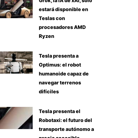
Grok, la IA de xAI, solo
estará disponible en
Teslas con
procesadores AMD
Ryzen
Tesla presenta a
Optimus: el robot
humanoide capaz de
navegar terrenos
difíciles
Tesla presenta el
Robotaxi: el futuro del
transporte autónomo a
precio accesible