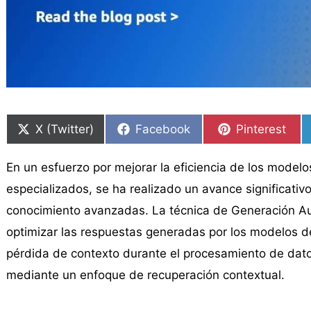
Compartir
Compartir
Compartir
Compartir
Compartir
Compartir
en
en
en
en
en
en
X (Twitter)
Facebook
Pinterest
En un esfuerzo por mejorar la eficiencia de los modelos
especializados, se ha realizado un avance significativ
conocimiento avanzadas. La técnica de Generación A
optimizar las respuestas generadas por los modelos d
pérdida de contexto durante el procesamiento de dato
mediante un enfoque de recuperación contextual.