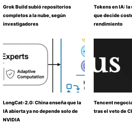
Grok Build subió repositorios
Tokens en IA: la 
completos a la nube, según
que decide coste
investigadores
rendimiento
LongCat-2.0: China enseña que la
Tencent negoci
IA abierta ya no depende solo de
tras el veto de 
NVIDIA