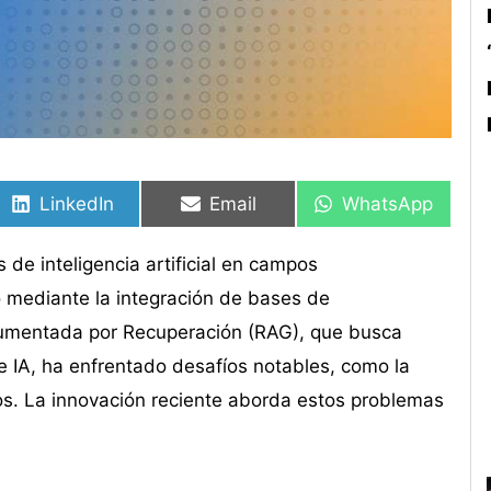
Compartir
Compartir
Compartir
Compartir
Compartir
Compartir
en
en
en
en
en
en
LinkedIn
Email
WhatsApp
 de inteligencia artificial en campos
o mediante la integración de bases de
umentada por Recuperación (RAG), que busca
e IA, ha enfrentado desafíos notables, como la
s. La innovación reciente aborda estos problemas