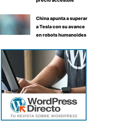
China apunta a superar
a Tesla con su avance
en robots humanoides
uiente