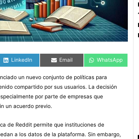
Compartir
Compartir
Compartir
Compartir
Compartir
Compartir
en
en
en
en
en
en
LinkedIn
Email
WhatsApp
unciado un nuevo conjunto de políticas para
ntenido compartido por sus usuarios. La decisión
 especialmente por parte de empresas que
sin un acuerdo previo.
ica de Reddit permite que instituciones de
ccedan a los datos de la plataforma. Sin embargo,