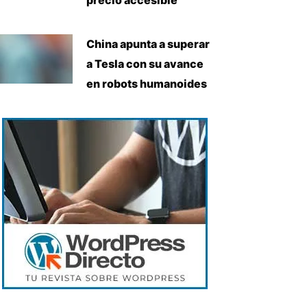
China apunta a superar
a Tesla con su avance
en robots humanoides
uiente