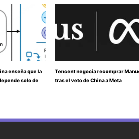
ina enseña que la
Tencent negocia recomprar Manu
 depende solo de
tras el veto de China a Meta