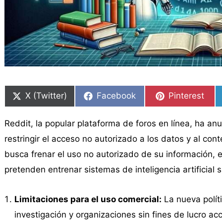
Compartir
Compartir
Compartir
Compartir
Compartir
Compartir
en
en
en
en
en
en
X (Twitter)
Facebook
Pinterest
Reddit, la popular plataforma de foros en línea, ha an
restringir el acceso no autorizado a los datos y al co
busca frenar el uso no autorizado de su información,
pretenden entrenar sistemas de inteligencia artificial 
Limitaciones para el uso comercial:
La nueva polít
investigación y organizaciones sin fines de lucro a