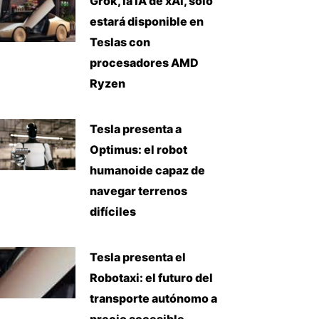
Grok, la IA de xAI, solo
estará disponible en
Teslas con
procesadores AMD
Ryzen
Tesla presenta a
Optimus: el robot
humanoide capaz de
navegar terrenos
difíciles
Tesla presenta el
Robotaxi: el futuro del
transporte autónomo a
precio accesible