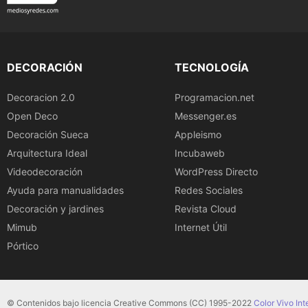
DECORACIÓN
TECNOLOGÍA
Decoracion 2.0
Programacion.net
Open Deco
Messenger.es
Decoración Sueca
Appleismo
Arquitectura Ideal
Incubaweb
Videodecoración
WordPress Directo
Ayuda para manualidades
Redes Sociales
Decoración y jardines
Revista Cloud
Mimub
Internet Útil
Pórtico
© Contenidos bajo licencia Creative Commons (CC) 1995-2022
Color Vivo Int