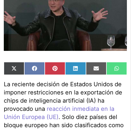
Compartir
Compartir
Compartir
Compartir
Compartir
Comp
X
Facebook
Pinterest
LinkedIn
Email
Wha
en
en
en
en
en
en
(Twitter)
La reciente decisión de Estados Unidos de
imponer restricciones en la exportación de
chips de inteligencia artificial (IA) ha
provocado una
reacción inmediata en la
Unión Europea (UE)
. Solo diez países del
bloque europeo han sido clasificados como