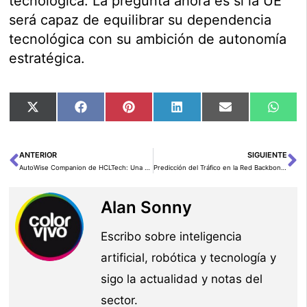
tecnológica. La pregunta ahora es si la UE
será capaz de equilibrar su dependencia
tecnológica con su ambición de autonomía
estratégica.
Compartir
Compartir
Compartir
Compartir
Compartir
Comp
X
Facebook
Pinterest
LinkedIn
Email
Wha
en
en
en
en
en
en
(Twitter)
ANTERIOR
SIGUIENTE
Ant
Si
AutoWise Companion de HCLTech: Una Experiencia Perfecta para Decisiones de Compra de Automóviles Basada en Datos
Predicción del Tráfico en la Red Backbone de AWS para Mitigar Riesgos usando GraphStorm
Alan Sonny
Escribo sobre inteligencia
artificial, robótica y tecnología y
sigo la actualidad y notas del
sector.