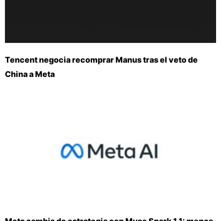
Tencent negocia recomprar Manus tras el veto de
China a Meta
Meta cambia de estrategia con Muse Spark 1.1: menos