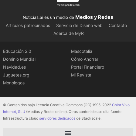
Medios y Redes
Noticias.ai es un medio de
Artículos patrocinados
Servicio de Diseño web
Contacto
Acerca de MyR
Educación 2.0
Mascotalia
Dominio Mundial
Cómo Ahorrar
Navidad.es
Portal Financiero
Juguetes.org
Mi Revista
Monólogos
© Contenidos bajo licencia Creative Commons (CC) 1995-2022
Color Vivo
Internet, SLU
(Medios y Redes online). Otros contenidos se cita fuente.
Infraestructura cloud
servidores dedicados
de Stackscale.