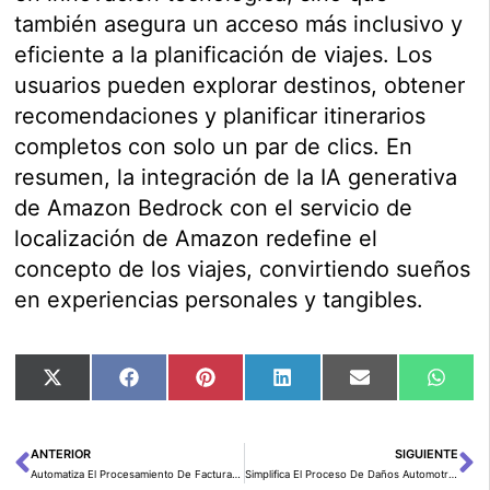
también asegura un acceso más inclusivo y
eficiente a la planificación de viajes. Los
usuarios pueden explorar destinos, obtener
recomendaciones y planificar itinerarios
completos con solo un par de clics. En
resumen, la integración de la IA generativa
de Amazon Bedrock con el servicio de
localización de Amazon redefine el
concepto de los viajes, convirtiendo sueños
en experiencias personales y tangibles.
Compartir
Compartir
Compartir
Compartir
Compartir
Comp
X
Facebook
Pinterest
LinkedIn
Email
Wha
en
en
en
en
en
en
(Twitter)
ANTERIOR
SIGUIENTE
Ant
Si
Automatiza El Procesamiento De Facturas Con Streamlit Y Amazon Bedrock
Simplifica El Proceso De Daños Automotrices Con Amazon Bedrock Y Bases De Datos Vectoriales