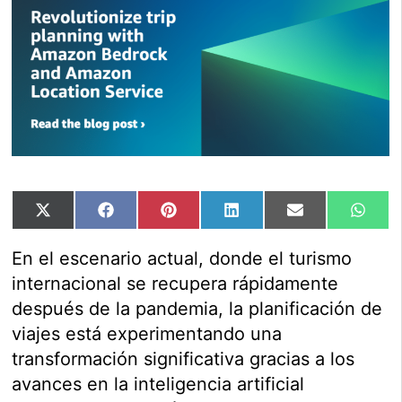
Compartir
Compartir
Compartir
Compartir
Compartir
Comp
X
Facebook
Pinterest
LinkedIn
Email
Wha
en
en
en
en
en
en
(Twitter)
En el escenario actual, donde el turismo
internacional se recupera rápidamente
después de la pandemia, la planificación de
viajes está experimentando una
transformación significativa gracias a los
avances en la inteligencia artificial