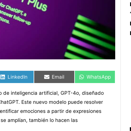
Compartir
Compartir
Compartir
Compartir
Compartir
Compartir
en
en
en
en
en
en
LinkedIn
Email
WhatsApp
e inteligencia artificial, GPT-4o, diseñado
 ChatGPT. Este nuevo modelo puede resolver
entificar emociones a partir de expresiones
se amplían, también lo hacen las