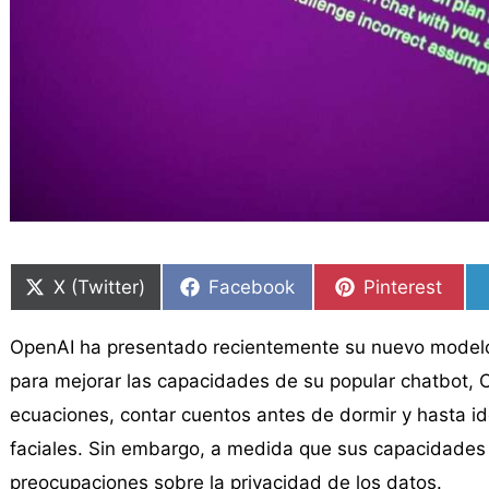
Compartir
Compartir
Compartir
Compartir
Compartir
Compartir
en
en
en
en
en
en
X (Twitter)
Facebook
Pinterest
OpenAI ha presentado recientemente su nuevo modelo d
para mejorar las capacidades de su popular chatbot,
ecuaciones, contar cuentos antes de dormir y hasta id
faciales. Sin embargo, a medida que sus capacidades 
preocupaciones sobre la privacidad de los datos.