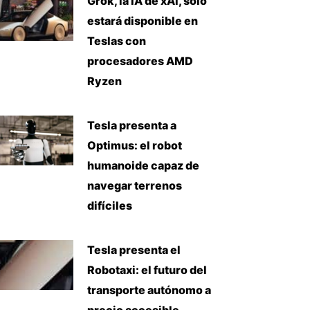
Grok, la IA de xAI, solo
estará disponible en
Teslas con
procesadores AMD
Ryzen
Tesla presenta a
Optimus: el robot
humanoide capaz de
navegar terrenos
difíciles
Tesla presenta el
Robotaxi: el futuro del
transporte autónomo a
precio accesible