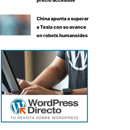
China apunta a superar
a Tesla con su avance
en robots humanoides