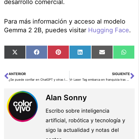
desarrollo comercial.
Para más información y acceso al modelo
Gemma 2 2B, puedes visitar
Hugging Face
.
Compartir
Compartir
Compartir
Compartir
Compartir
Comp
X
Facebook
Pinterest
LinkedIn
Email
Wha
en
en
en
en
en
en
(Twitter)
ANTERIOR
SIGUIENTE
Ant
Si
¿Se puede confiar en ChatGPT y otras IA para proteger los datos privados?
Vr Laser Tag embarca en franquicia tras revolucionar el ocio de realidad virtual
Alan Sonny
Escribo sobre inteligencia
artificial, robótica y tecnología y
sigo la actualidad y notas del