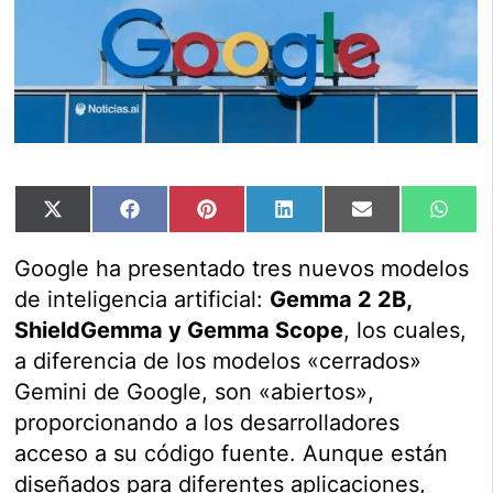
Compartir
Compartir
Compartir
Compartir
Compartir
Comp
X
Facebook
Pinterest
LinkedIn
Email
Wha
en
en
en
en
en
en
(Twitter)
Google ha presentado tres nuevos modelos
de inteligencia artificial:
Gemma 2 2B,
ShieldGemma y Gemma Scope
, los cuales,
a diferencia de los modelos «cerrados»
Gemini de Google, son «abiertos»,
proporcionando a los desarrolladores
acceso a su código fuente. Aunque están
diseñados para diferentes aplicaciones,