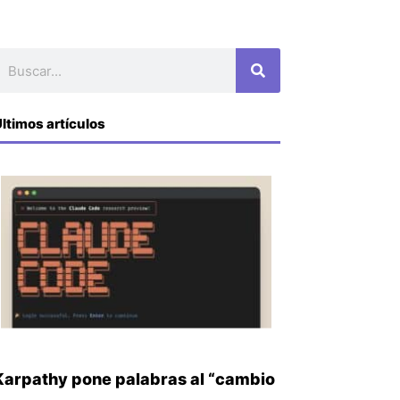
uscar
ltimos artículos
Karpathy pone palabras al “cambio