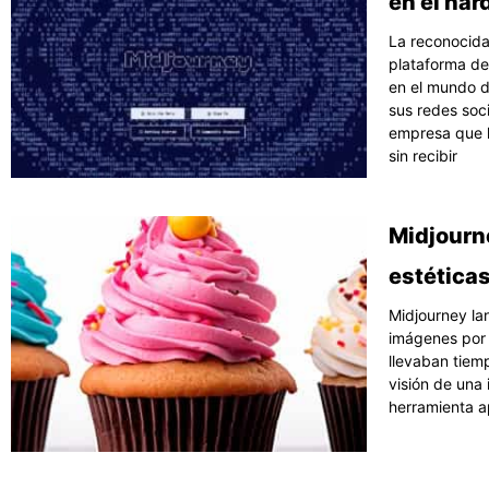
en el ha
La reconocida 
plataforma de
en el mundo d
sus redes soc
empresa que h
sin recibir
Midjourn
estética
Midjourney la
imágenes por i
llevaban tiem
visión de una 
herramienta a