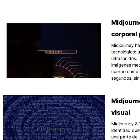
Pág
Midjourne
corporal 
Midjourney ha
tecnológico: 
ultrasonidos.
imágenes media
cuerpo comple
segundos, sin
Midjourne
visual
Midjourney 8.1
identidad que 
una parte del 