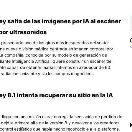
ina
Página
B
y salta de las imágenes por IA al escáner
por ultrasonidos
Ú
 presentado uno de los giros más inesperados del sector
una nueva división médica centrada en imagen corporal por
 La compañía, conocida por su modelo de generación de
nte Inteligencia Artificial, quiere construir un escáner de
to capaz de obtener mapas internos en alrededor de 60
 radiación ionizante y sin los campos magnéticos
y 8.1 intenta recuperar su sitio en la IA
 llega con una misión clara: corregir la sensación de pérdida de
dejó la primera alfa de la versión 8 y devolver a los creadores
control estilístico que había hecho reconocible a la plataforma.