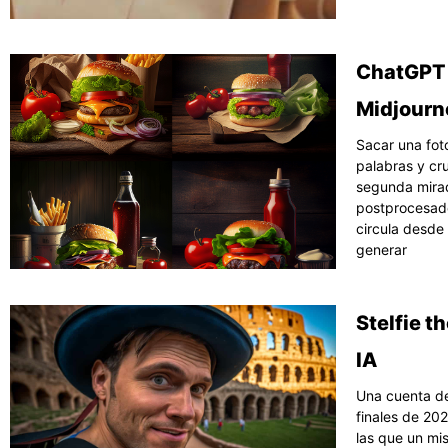
ChatGPT 
Midjourn
Sacar una fot
palabras y cr
segunda mirad
postprocesado
circula desd
generar
Stelfie t
IA
Una cuenta de
finales de 202
las que un mi