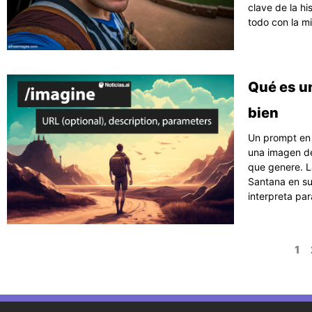
clave de la hi
todo con la m
Qué es u
bien
Un prompt en 
una imagen de
que genere. L
Santana en su
interpreta pa
1