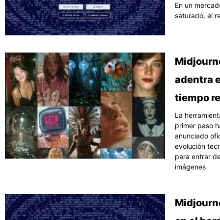
En un mercado
saturado, el r
Midjourn
adentra 
tiempo re
La herramient
primer paso h
anunciado ofi
evolución tec
para entrar d
imágenes
Midjourn