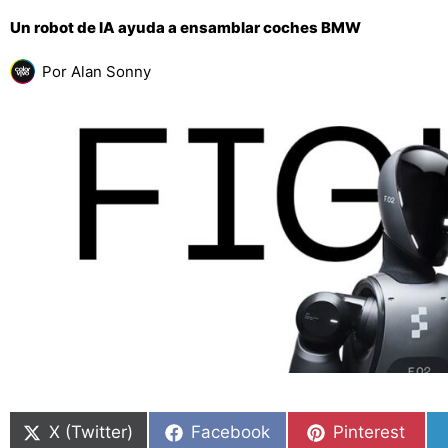
Un robot de IA ayuda a ensamblar coches BMW
Por
Alan Sonny
Compartir
Compartir
Compartir
Compartir
Compartir
Compartir
en
en
en
en
en
en
X (Twitter)
Facebook
Pinterest