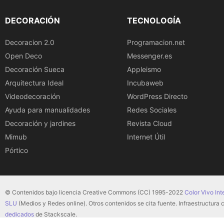
DECORACIÓN
TECNOLOGÍA
Decoracion 2.0
Programacion.net
Open Deco
Messenger.es
Decoración Sueca
Appleismo
Arquitectura Ideal
Incubaweb
Videodecoración
WordPress Directo
Ayuda para manualidades
Redes Sociales
Decoración y jardines
Revista Cloud
Mimub
Internet Útil
Pórtico
© Contenidos bajo licencia Creative Commons (CC) 1995-2022
Color Vivo Int
SLU
(Medios y Redes online). Otros contenidos se cita fuente. Infraestructura
dedicados
de Stackscale.