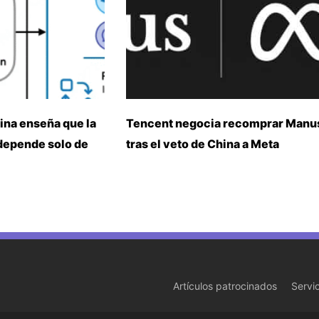
ina enseña que la
Tencent negocia recomprar Manu
 depende solo de
tras el veto de China a Meta
Artículos patrocinados
Servi