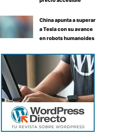
China apunta a superar
a Tesla con su avance
iente
en robots humanoides