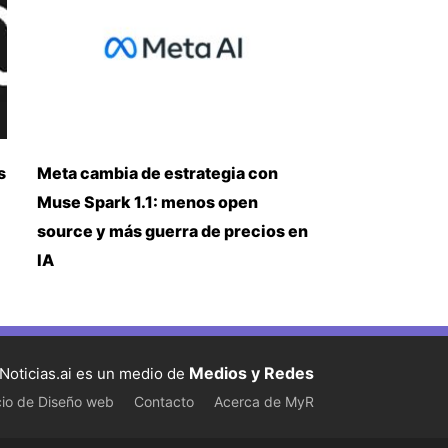
s
Meta cambia de estrategia con
Muse Spark 1.1: menos open
source y más guerra de precios en
IA
Medios y Redes
Noticias.ai es un medio de
cio de Diseño web
Contacto
Acerca de MyR