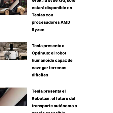
Grok, la IA de xAI, solo
estará disponible en
Teslas con
procesadores AMD
Ryzen
Tesla presenta a
Optimus: el robot
humanoide capaz de
navegar terrenos
difíciles
Tesla presenta el
Robotaxi: el futuro del
transporte autónomo a
precio accesible