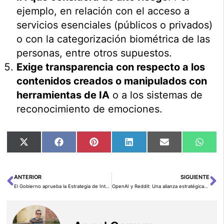
ejemplo, en relación con el acceso a
servicios esenciales (públicos o privados)
o con la categorización biométrica de las
personas, entre otros supuestos.
Exige transparencia con respecto a los
contenidos creados o manipulados con
herramientas de IA
o a los sistemas de
reconocimiento de emociones.
Compartir
Compartir
Compartir
Compartir
Compartir
Comp
X
Facebook
Pinterest
LinkedIn
Email
Wha
en
en
en
en
en
en
(Twitter)
ANTERIOR
SIGUIENTE
Ant
Si
El Gobierno aprueba la Estrategia de Inteligencia Artificial 2024
OpenAI y Reddit: Una alianza estratégica para el acceso en tiempo real