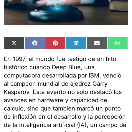
Compartir
Compartir
Compartir
Compartir
Compartir
Comp
X
Facebook
Pinterest
LinkedIn
Email
Wha
en
en
en
en
en
en
(Twitter)
En 1997, el mundo fue testigo de un hito
histórico cuando Deep Blue, una
computadora desarrollada por IBM, venció
al campeón mundial de ajedrez Garry
Kasparov. Este evento no solo destacó los
avances en hardware y capacidad de
cálculo, sino que también marcó un punto
de inflexión en el desarrollo y la percepción
de la inteligencia artificial (IA), un campo de