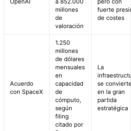
OpenAI
a 852.000
pero con
millones
fuerte pres
de
de costes
valoración
1.250
millones
de dólares
mensuales
La
en
infraestruct
Acuerdo
capacidad
se conviert
con SpaceX
de
en la gran
cómputo,
partida
según
estratégica
filing
citado por