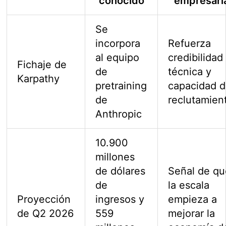
conocido
empresari
Se
incorpora
Refuerza
al equipo
credibilidad
Fichaje de
de
técnica y
Karpathy
pretraining
capacidad 
de
reclutamien
Anthropic
10.900
millones
de dólares
Señal de q
de
la escala
Proyección
ingresos y
empieza a
de Q2 2026
559
mejorar la