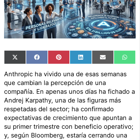
Compartir
Compartir
Compartir
Compartir
Compartir
Comp
X
Facebook
Pinterest
LinkedIn
Email
Wha
en
en
en
en
en
en
(Twitter)
Anthropic ha vivido una de esas semanas
que cambian la percepción de una
compañía. En apenas unos días ha fichado a
Andrej Karpathy, una de las figuras más
respetadas del sector; ha confirmado
expectativas de crecimiento que apuntan a
su primer trimestre con beneficio operativo;
y, según Bloomberg, estaría cerrando una