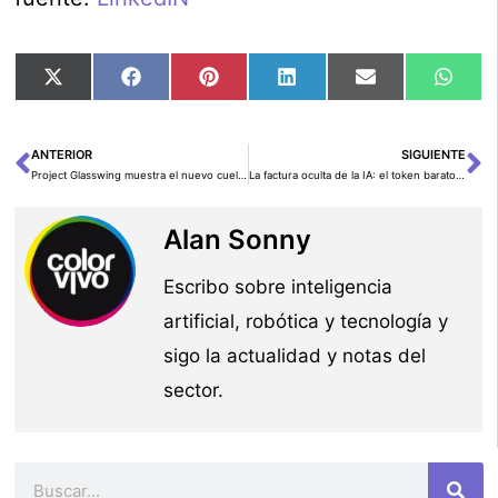
Compartir
Compartir
Compartir
Compartir
Compartir
Comp
X
Facebook
Pinterest
LinkedIn
Email
Wha
en
en
en
en
en
en
(Twitter)
ANTERIOR
SIGUIENTE
Ant
Si
Project Glasswing muestra el nuevo cuello de botella de la ciberseguridad
La factura oculta de la IA: el token barato ya no será suficiente
Alan Sonny
Escribo sobre inteligencia
artificial, robótica y tecnología y
sigo la actualidad y notas del
sector.
Buscar