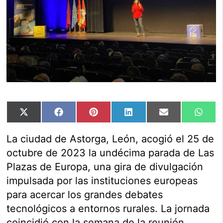
Compartir
Compartir
Compartir
Compartir
Compartir
Comp
X
Facebook
Pinterest
LinkedIn
Email
Wha
en
en
en
en
en
en
(Twitter)
La ciudad de Astorga, León, acogió el 25 de
octubre de 2023 la undécima parada de Las
Plazas de Europa, una gira de divulgación
impulsada por las instituciones europeas
para acercar los grandes debates
tecnológicos a entornos rurales. La jornada
coincidió con la semana de la reunión