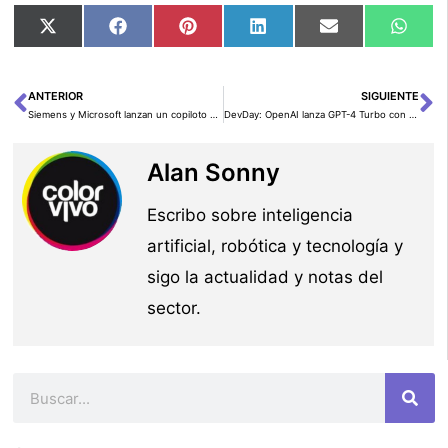
Compartir
Compartir
Compartir
Compartir
Compartir
Comp
X
Facebook
Pinterest
LinkedIn
Email
Wha
en
en
en
en
en
en
(Twitter)
ANTERIOR
SIGUIENTE
Ant
Si
Siemens y Microsoft lanzan un copiloto de IA para la fabricación industrial
DevDay: OpenAI lanza GPT-4 Turbo con 128K tokens y más APIs
Alan Sonny
Escribo sobre inteligencia
artificial, robótica y tecnología y
sigo la actualidad y notas del
sector.
Buscar