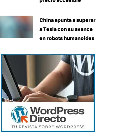
China apunta a superar
a Tesla con su avance
en robots humanoides