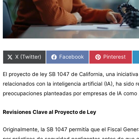
Compartir
Compartir
Compartir
Compartir
Compartir
Compartir
en
en
en
en
en
en
X (Twitter)
Facebook
Pinterest
El proyecto de ley SB 1047 de California, una iniciati
relacionados con la inteligencia artificial (IA), ha sid
preocupaciones planteadas por empresas de IA como A
Revisiones Clave al Proyecto de Ley
Originalmente, la SB 1047 permitía que el Fiscal Gene