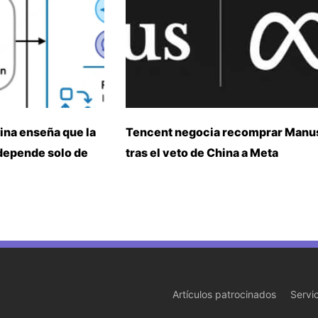
ina enseña que la
Tencent negocia recomprar Manu
 depende solo de
tras el veto de China a Meta
Artículos patrocinados
Servi