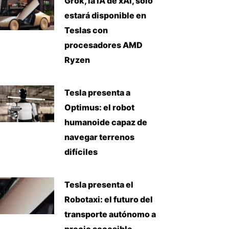
Grok, la IA de xAI, solo
estará disponible en
Teslas con
procesadores AMD
Ryzen
Tesla presenta a
Optimus: el robot
humanoide capaz de
navegar terrenos
difíciles
Tesla presenta el
Robotaxi: el futuro del
transporte autónomo a
precio accesible