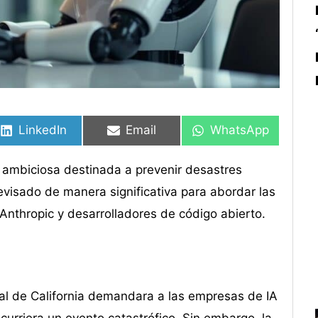
Compartir
Compartir
Compartir
Compartir
Compartir
Compartir
en
en
en
en
en
en
LinkedIn
Email
WhatsApp
va ambiciosa destinada a prevenir desastres
o revisado de manera significativa para abordar las
nthropic y desarrolladores de código abierto.
ral de California demandara a las empresas de IA