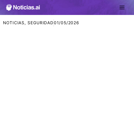
Ir
al
contenido
NOTICIAS
,
SEGURIDAD
01/05/2026