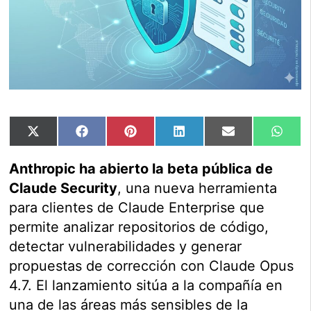
Compartir
Compartir
Compartir
Compartir
Compartir
Comp
X
Facebook
Pinterest
LinkedIn
Email
Wha
en
en
en
en
en
en
(Twitter)
Anthropic ha abierto la beta pública de
Claude Security
, una nueva herramienta
para clientes de Claude Enterprise que
permite analizar repositorios de código,
detectar vulnerabilidades y generar
propuestas de corrección con Claude Opus
4.7. El lanzamiento sitúa a la compañía en
una de las áreas más sensibles de la