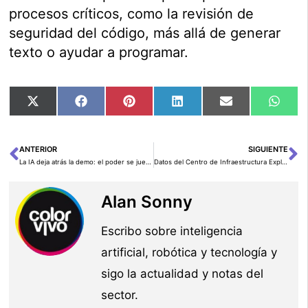
procesos críticos, como la revisión de
seguridad del código, más allá de generar
texto o ayudar a programar.
Compartir
Compartir
Compartir
Compartir
Compartir
Comp
X
Facebook
Pinterest
LinkedIn
Email
Wha
en
en
en
en
en
en
(Twitter)
ANTERIOR
SIGUIENTE
Ant
Si
La IA deja atrás la demo: el poder se juega en infraestructura y agentes
Datos del Centro de Infraestructura Explicados: Comprendiendo los Centros de Datos.
Alan Sonny
Escribo sobre inteligencia
artificial, robótica y tecnología y
sigo la actualidad y notas del
sector.