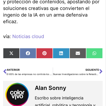
y protección de contenidos, apostando por
soluciones creativas que convierten el
ingenio de la IA en un arma defensiva
eficaz.
vía:
Noticias cloud
Compartir
Compartir
Compartir
Compartir
Compartir
Comp
X
Facebook
Pinterest
LinkedIn
Email
Wha
en
en
en
en
en
en
(Twitter)
ANTERIOR
SIGUIENTE
Ant
Si
El 65% de las empresas no controla los datos que sus empleados comparten con herramientas de IA generativa
Nuevas Investigaciones sobre la Relación entre Amistades y Oportunidades Económicas en el Reino Unido
Alan Sonny
Escribo sobre inteligencia
artificial, robótica y tecnología y