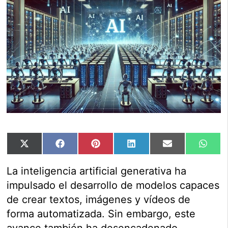
Compartir
Compartir
Compartir
Compartir
Compartir
Comp
X
Facebook
Pinterest
LinkedIn
Email
Wha
en
en
en
en
en
en
(Twitter)
La inteligencia artificial generativa ha
impulsado el desarrollo de modelos capaces
de crear textos, imágenes y vídeos de
forma automatizada. Sin embargo, este
avance también ha desencadenado