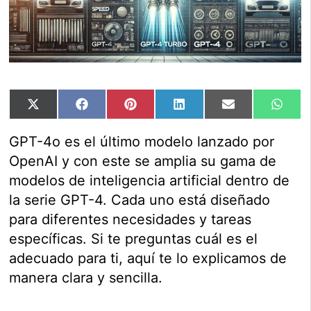
Compartir
Compartir
Compartir
Compartir
Compartir
Comp
X
Facebook
Pinterest
LinkedIn
Email
Wha
en
en
en
en
en
en
(Twitter)
GPT-4o es el último modelo lanzado por
OpenAI y con este se amplia su gama de
modelos de inteligencia artificial dentro de
la serie GPT-4. Cada uno está diseñado
para diferentes necesidades y tareas
específicas. Si te preguntas cuál es el
adecuado para ti, aquí te lo explicamos de
manera clara y sencilla.