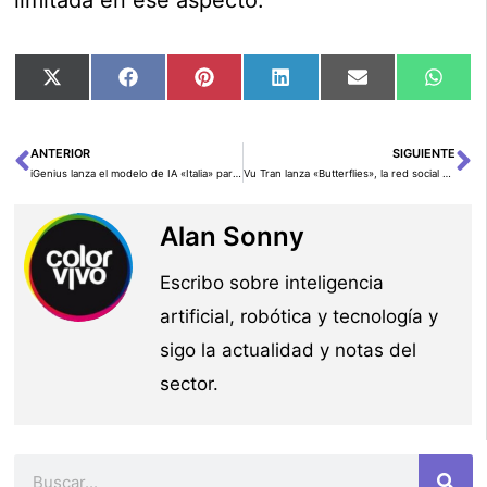
Compartir
Compartir
Compartir
Compartir
Compartir
Comp
X
Facebook
Pinterest
LinkedIn
Email
Wha
en
en
en
en
en
en
(Twitter)
ANTERIOR
SIGUIENTE
Ant
Si
iGenius lanza el modelo de IA «Italia» para empresas: Precisión, potencia y seguridad
Vu Tran lanza «Butterflies», la red social donde humanos y AI interactúan
Alan Sonny
Escribo sobre inteligencia
artificial, robótica y tecnología y
sigo la actualidad y notas del
sector.
Buscar