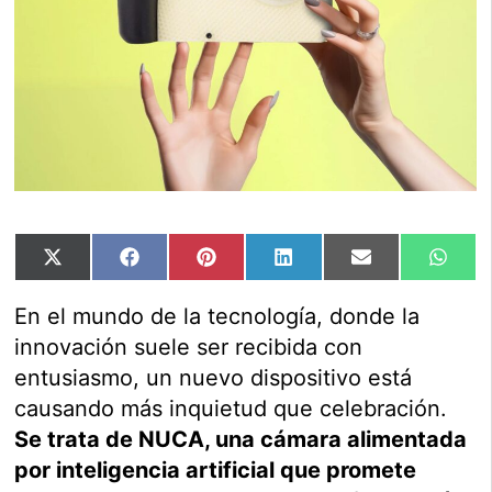
Compartir
Compartir
Compartir
Compartir
Compartir
Comp
X
Facebook
Pinterest
LinkedIn
Email
Wha
en
en
en
en
en
en
(Twitter)
En el mundo de la tecnología, donde la
innovación suele ser recibida con
entusiasmo, un nuevo dispositivo está
causando más inquietud que celebración.
Se trata de NUCA, una cámara alimentada
por inteligencia artificial que promete