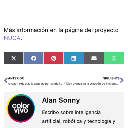
Más información en la página del proyecto
NUCA
.
Compartir
Compartir
Compartir
Compartir
Compartir
Comp
X
Facebook
Pinterest
LinkedIn
Email
Wha
en
en
en
en
en
en
(Twitter)
ANTERIOR
SIGUIENTE
Ant
Si
Amazon refuerza la apuesta por la Inteligencia Artificial Generativa
TikTok avanza en la creación de influencers virtuales impulsados por IA
Alan Sonny
Escribo sobre inteligencia
artificial, robótica y tecnología y