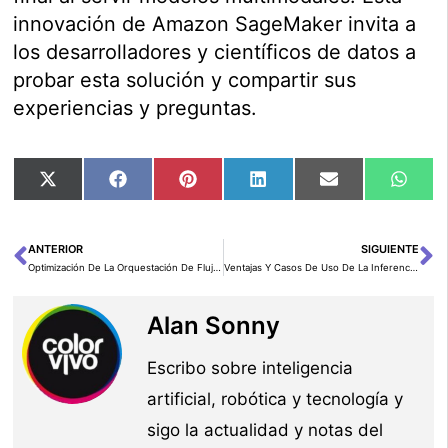
innovación de Amazon SageMaker invita a
los desarrolladores y científicos de datos a
probar esta solución y compartir sus
experiencias y preguntas.
Compartir
Compartir
Compartir
Compartir
Compartir
Comp
X
Facebook
Pinterest
LinkedIn
Email
Wha
en
en
en
en
en
en
(Twitter)
ANTERIOR
SIGUIENTE
Ant
Si
Optimización De La Orquestación De Flujos De Trabajo De Un Sistema De APIs Empresariales Usando Encadenamiento Con Amazon Bedrock Agents
Ventajas Y Casos De Uso De La Inferencia De IA En La Computación Periférica
Alan Sonny
Escribo sobre inteligencia
artificial, robótica y tecnología y
sigo la actualidad y notas del