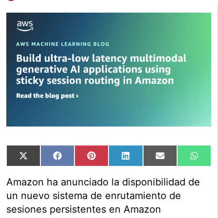
Compartir
Compartir
Compartir
Compartir
Compartir
Comp
X
Facebook
Pinterest
LinkedIn
Email
Wha
en
en
en
en
en
en
(Twitter)
Amazon ha anunciado la disponibilidad de
un nuevo sistema de enrutamiento de
sesiones persistentes en Amazon