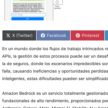
Compartir
Compartir
Compartir
Compartir
Compartir
Compartir
en
en
en
en
en
en
X (Twitter)
Facebook
Pinterest
En un mundo donde los flujos de trabajo intrincados r
APIs, la gestión de estos procesos puede ser un desaf
la de seguros, donde los escenarios impredecibles son
falla, causando ineficiencias y oportunidades perdida
inteligentes, estas dificultades pueden ser simplificad
Amazon Bedrock es un servicio totalmente gestionad
fundacionales de alto rendimiento, proporcionados por l