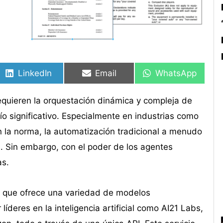
Compartir
Compartir
Compartir
Compartir
Compartir
Compartir
en
en
en
en
en
en
LinkedIn
Email
WhatsApp
equieren la orquestación dinámica y compleja de
ío significativo. Especialmente en industrias como
 la norma, la automatización tradicional a menudo
s. Sin embargo, con el poder de los agentes
as.
o que ofrece una variedad de modelos
íderes en la inteligencia artificial como AI21 Labs,