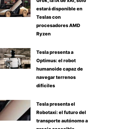
Grok, la IA de xAI, solo
estará disponible en
Teslas con
procesadores AMD
Ryzen
Tesla presenta a
Optimus: el robot
humanoide capaz de
navegar terrenos
difíciles
Tesla presenta el
Robotaxi: el futuro del
transporte autónomo a
precio accesible