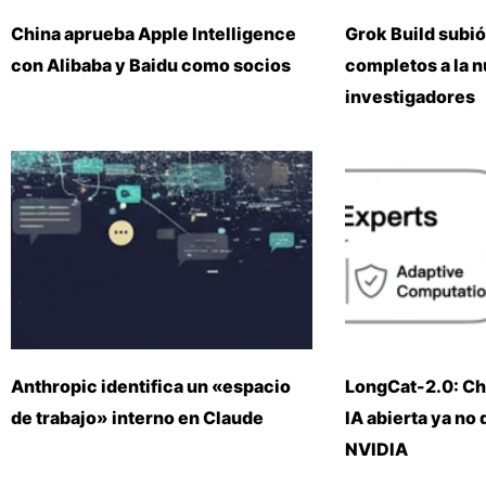
China aprueba Apple Intelligence
Grok Build subió
con Alibaba y Baidu como socios
completos a la 
investigadores
Anthropic identifica un «espacio
LongCat-2.0: Ch
de trabajo» interno en Claude
IA abierta ya no
NVIDIA