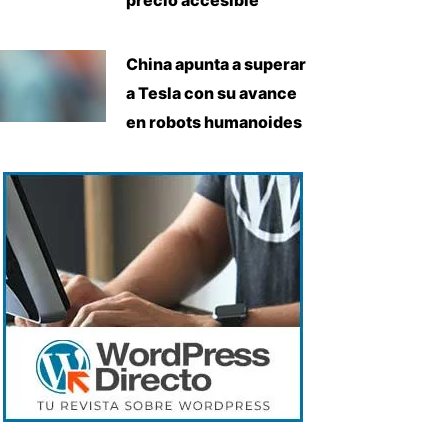
China apunta a superar
a Tesla con su avance
en robots humanoides