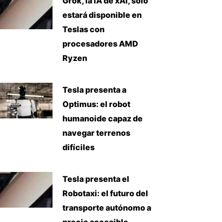
Grok, la IA de xAI, solo
estará disponible en
Teslas con
procesadores AMD
Ryzen
Tesla presenta a
Optimus: el robot
humanoide capaz de
navegar terrenos
difíciles
Tesla presenta el
Robotaxi: el futuro del
transporte autónomo a
precio accesible