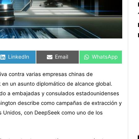
Compartir
Compartir
Compartir
Compartir
Compartir
Compartir
en
en
en
en
en
en
LinkedIn
Email
WhatsApp
iva contra varias empresas chinas de
ek en un asunto diplomático de alcance global.
ado a embajadas y consulados estadounidenses
shington describe como campañas de extracción y
os Unidos, con DeepSeek como uno de los