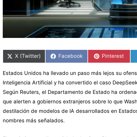
Compartir
Compartir
Compartir
Compartir
Compartir
Compartir
en
en
en
en
en
en
X (Twitter)
Facebook
Pinterest
Estados Unidos ha llevado un paso más lejos su ofens
Inteligencia Artificial y ha convertido el caso DeepSe
Según Reuters, el Departamento de Estado ha orden
que alerten a gobiernos extranjeros sobre lo que Wa
destilación de modelos de IA desarrollados en Estad
nombres más señalados.