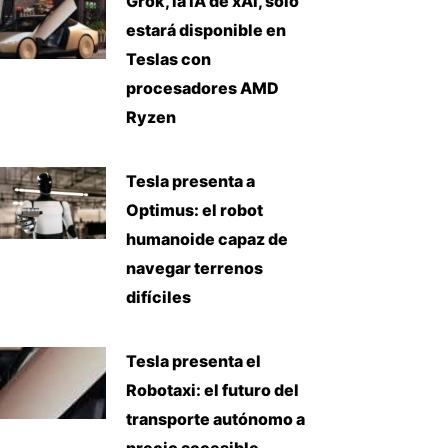
Grok, la IA de xAI, solo
estará disponible en
Teslas con
procesadores AMD
Ryzen
Tesla presenta a
Optimus: el robot
humanoide capaz de
navegar terrenos
difíciles
iente
Tesla presenta el
Robotaxi: el futuro del
transporte autónomo a
precio accesible