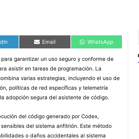
rtir
rtir
Compartir
Compartir
Compartir
Compartir
en
en
en
en
dIn
Email
WhatsApp
ara garantizar un uso seguro y conforme de
ara asistir en tareas de programación. La
ombina varias estrategias, incluyendo el uso de
, políticas de red específicas y telemetría
 la adopción segura del asistente de código.
jecución del código generado por Codex,
ensibles del sistema anfitrión. Este método
abilidades o daños accidentales al sistema