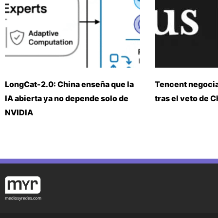
LongCat-2.0: China enseña que la
Tencent negoci
IA abierta ya no depende solo de
tras el veto de 
NVIDIA