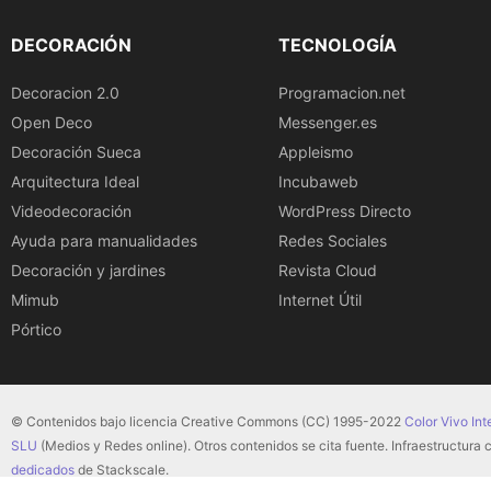
DECORACIÓN
TECNOLOGÍA
Decoracion 2.0
Programacion.net
Open Deco
Messenger.es
Decoración Sueca
Appleismo
Arquitectura Ideal
Incubaweb
Videodecoración
WordPress Directo
Ayuda para manualidades
Redes Sociales
Decoración y jardines
Revista Cloud
Mimub
Internet Útil
Pórtico
© Contenidos bajo licencia Creative Commons (CC) 1995-2022
Color Vivo Int
SLU
(Medios y Redes online). Otros contenidos se cita fuente. Infraestructura
dedicados
de Stackscale.