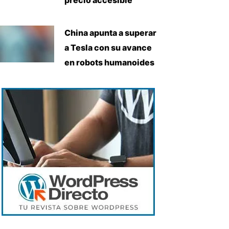
China apunta a superar
a Tesla con su avance
en robots humanoides