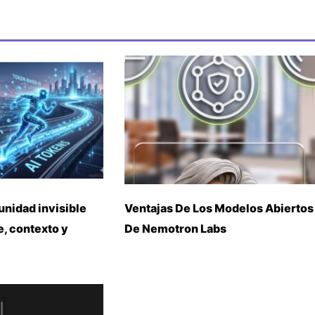
unidad invisible
Ventajas De Los Modelos Abiertos
, contexto y
De Nemotron Labs