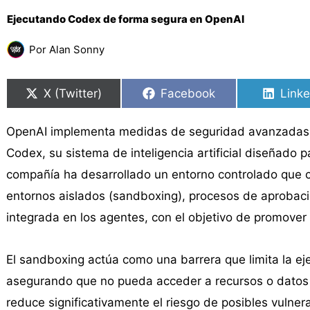
Ejecutando Codex de forma segura en OpenAI
Por
Alan Sonny
Compartir
Compartir
Compartir
Compartir
Compa
Compa
en
en
en
en
en
en
X (Twitter)
Facebook
Linke
OpenAI implementa medidas de seguridad avanzadas p
Codex, su sistema de inteligencia artificial diseñado p
compañía ha desarrollado un entorno controlado que c
entornos aislados (sandboxing), procesos de aprobación
integrada en los agentes, con el objetivo de promover
El sandboxing actúa como una barrera que limita la e
asegurando que no pueda acceder a recursos o datos s
reduce significativamente el riesgo de posibles vulner