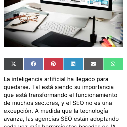
Compartir
Compartir
Compartir
Compartir
Compartir
Comp
X
Facebook
Pinterest
LinkedIn
Email
Wha
en
en
en
en
en
en
(Twitter)
La inteligencia artificial ha llegado para
quedarse. Tal está siendo su importancia
que está transformando el funcionamiento
de muchos sectores, y el SEO no es una
excepción. A medida que la tecnología
avanza, las agencias SEO están adoptando
cada vez más herramientas basadas en IA