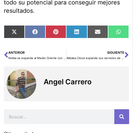
todo su potencial para conseguir mejores
resultados.
Compartir
Compartir
Compartir
Compartir
Compartir
Comp
X
Facebook
Pinterest
LinkedIn
Email
Wha
en
en
en
en
en
en
(Twitter)
ANTERIOR
SIGUIENTE
Ant
Si
Nvidia se expande al Medio Oriente con un importante acuerdo con Ooredoo
Alibaba Cloud expande sus servicios de IA con Modelscope en inglés
Angel Carrero
Buscar