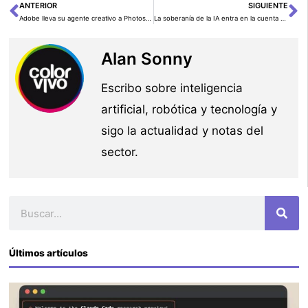
ANTERIOR
SIGUIENTE
Ant
Si
Adobe lleva su agente creativo a Photoshop, Premiere, Illustrator e InDesign
La soberanía de la IA entra en la cuenta de resultados de las empresas
Alan Sonny
Escribo sobre inteligencia
artificial, robótica y tecnología y
sigo la actualidad y notas del
sector.
Buscar
Últimos artículos