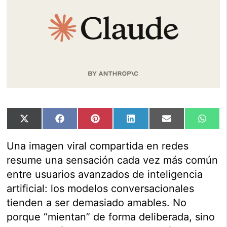
Compartir
Compartir
Compartir
Compartir
Compartir
Comp
X
Facebook
Pinterest
LinkedIn
Email
Wha
en
en
en
en
en
en
(Twitter)
Una imagen viral compartida en redes
resume una sensación cada vez más común
entre usuarios avanzados de inteligencia
artificial: los modelos conversacionales
tienden a ser demasiado amables. No
porque “mientan” de forma deliberada, sino