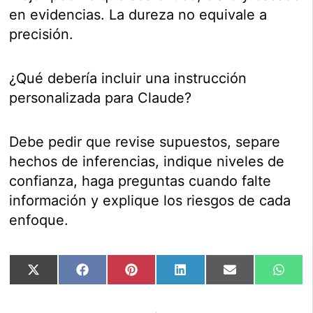
en evidencias. La dureza no equivale a
precisión.
¿Qué debería incluir una instrucción
personalizada para Claude?
Debe pedir que revise supuestos, separe
hechos de inferencias, indique niveles de
confianza, haga preguntas cuando falte
información y explique los riesgos de cada
enfoque.
Compartir
Compartir
Compartir
Compartir
Compartir
Comp
X
Facebook
Pinterest
LinkedIn
Email
Wha
en
en
en
en
en
en
(Twitter)