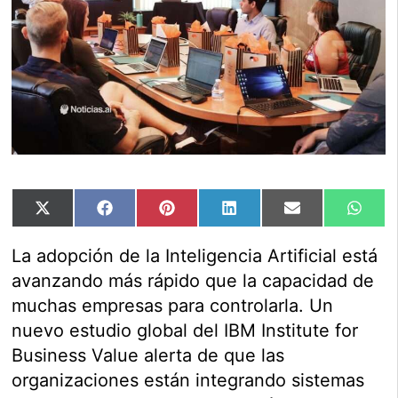
Compartir
Compartir
Compartir
Compartir
Compartir
Comp
X
Facebook
Pinterest
LinkedIn
Email
Wha
en
en
en
en
en
en
(Twitter)
La adopción de la Inteligencia Artificial está
avanzando más rápido que la capacidad de
muchas empresas para controlarla. Un
nuevo estudio global del IBM Institute for
Business Value alerta de que las
organizaciones están integrando sistemas