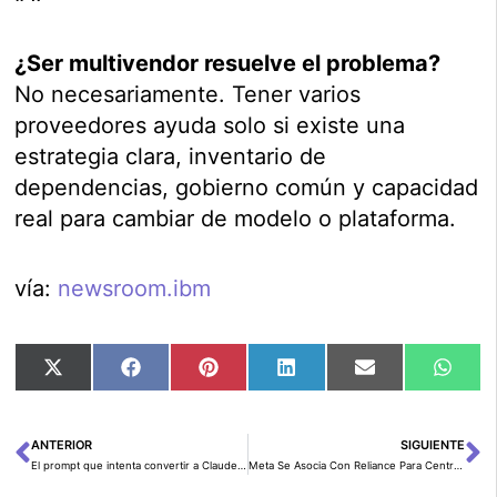
¿Ser multivendor resuelve el problema?
No necesariamente. Tener varios
proveedores ayuda solo si existe una
estrategia clara, inventario de
dependencias, gobierno común y capacidad
real para cambiar de modelo o plataforma.
vía:
newsroom.ibm
Compartir
Compartir
Compartir
Compartir
Compartir
Comp
X
Facebook
Pinterest
LinkedIn
Email
Wha
en
en
en
en
en
en
(Twitter)
ANTERIOR
SIGUIENTE
Ant
Si
El prompt que intenta convertir a Claude en asesor crítico, no en asistente complaciente
Meta Se Asocia Con Reliance Para Centro de Datos en India Impulsado por Inteligencia Artificial