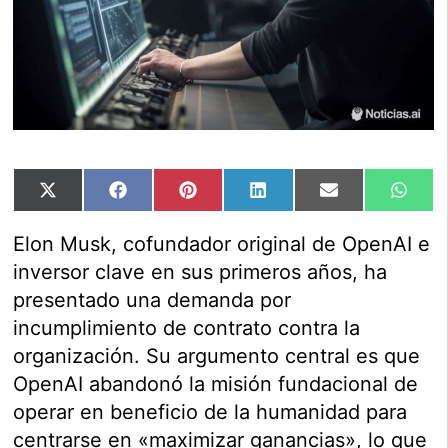
Compartir
Compartir
Compartir
Compartir
Compartir
Comp
X
Facebook
Pinterest
LinkedIn
Email
Wha
en
en
en
en
en
en
(Twitter)
Elon Musk, cofundador original de OpenAI e
inversor clave en sus primeros años, ha
presentado una demanda por
incumplimiento de contrato contra la
organización. Su argumento central es que
OpenAI abandonó la misión fundacional de
operar en beneficio de la humanidad para
centrarse en «maximizar ganancias», lo que