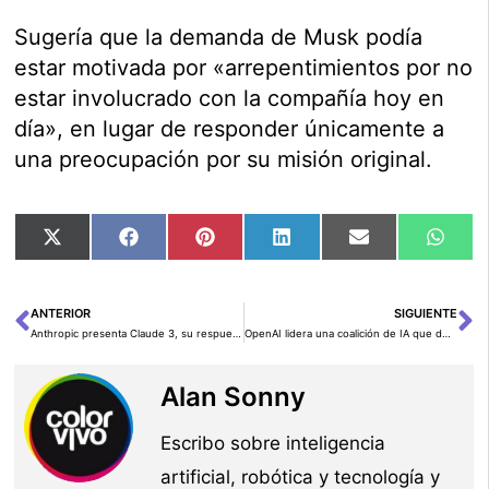
Sugería que la demanda de Musk podía
estar motivada por «arrepentimientos por no
estar involucrado con la compañía hoy en
día», en lugar de responder únicamente a
una preocupación por su misión original.
Compartir
Compartir
Compartir
Compartir
Compartir
Comp
X
Facebook
Pinterest
LinkedIn
Email
Wha
en
en
en
en
en
en
(Twitter)
ANTERIOR
SIGUIENTE
Ant
Si
Anthropic presenta Claude 3, su respuesta a GPT-4 y Gemini
OpenAI lidera una coalición de IA que deja fuera a Elon Musk
Alan Sonny
Escribo sobre inteligencia
artificial, robótica y tecnología y