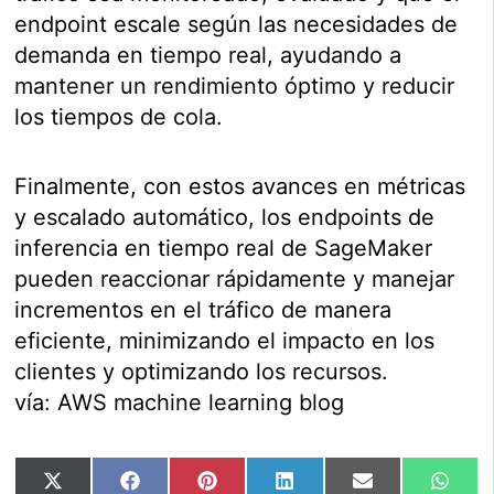
endpoint escale según las necesidades de
demanda en tiempo real, ayudando a
mantener un rendimiento óptimo y reducir
los tiempos de cola.
Finalmente, con estos avances en métricas
y escalado automático, los endpoints de
inferencia en tiempo real de SageMaker
pueden reaccionar rápidamente y manejar
incrementos en el tráfico de manera
eficiente, minimizando el impacto en los
clientes y optimizando los recursos.
vía: AWS machine learning blog
Compartir
Compartir
Compartir
Compartir
Compartir
Comp
X
Facebook
Pinterest
LinkedIn
Email
Wha