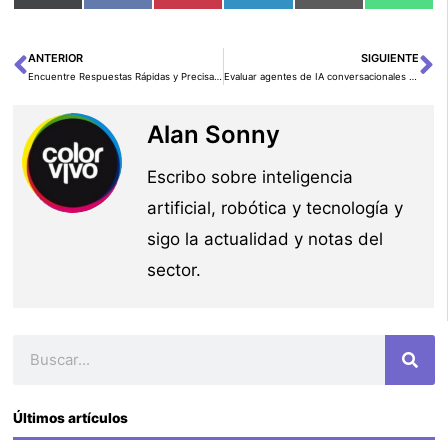
en
en
en
en
en
en
(Twitter)
ANTERIOR
SIGUIENTE
Ant
Si
Encuentre Respuestas Rápidas y Precisas con Amazon Q Business y el Conector de SharePoint Online
Evaluar agentes de IA conversacionales con Amazon Bedrock
Alan Sonny
Escribo sobre inteligencia
artificial, robótica y tecnología y
sigo la actualidad y notas del
sector.
Buscar
Últimos artículos