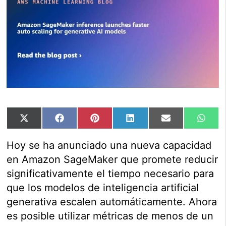
Compartir
Compartir
Compartir
Compartir
Compartir
Comp
X
Facebook
Pinterest
LinkedIn
Email
Wha
en
en
en
en
en
en
(Twitter)
Hoy se ha anunciado una nueva capacidad
en Amazon SageMaker que promete reducir
significativamente el tiempo necesario para
que los modelos de inteligencia artificial
generativa escalen automáticamente. Ahora
es posible utilizar métricas de menos de un