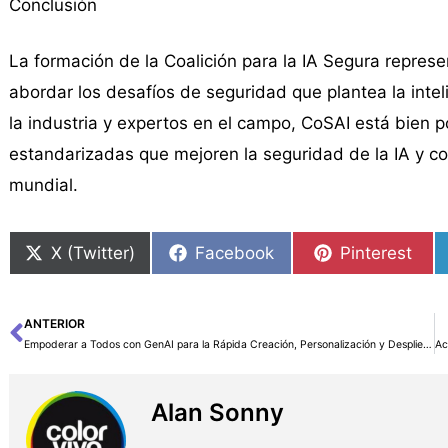
Conclusión
La formación de la Coalición para la IA Segura represen
abordar los desafíos de seguridad que plantea la intelig
la industria y expertos en el campo, CoSAI está bien p
estandarizadas que mejoren la seguridad de la IA y co
mundial.
X (Twitter)
Facebook
Pinterest
ANTERIOR
Ant
Empoderar a Todos con GenAI para la Rápida Creación, Personalización y Despliegue Seguro de Apps: Lo Más Destacado del AWS New York Summit
Alan Sonny