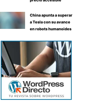
China apunta a superar
a Tesla con su avance
en robots humanoides