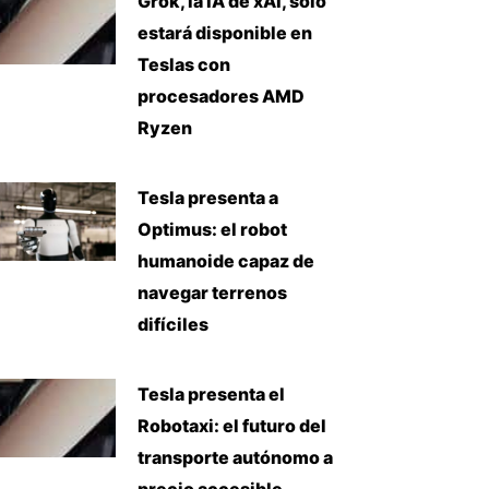
Grok, la IA de xAI, solo
estará disponible en
Teslas con
procesadores AMD
Ryzen
Tesla presenta a
Optimus: el robot
humanoide capaz de
navegar terrenos
difíciles
Tesla presenta el
Robotaxi: el futuro del
transporte autónomo a
precio accesible