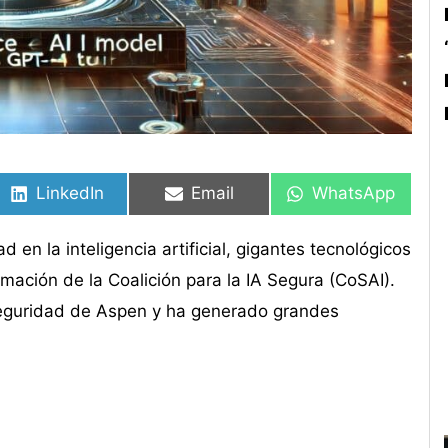
Compartir
Compartir
Compartir
Compartir
Compartir
Compartir
en
en
en
en
en
en
LinkedIn
Email
WhatsApp
 en la inteligencia artificial, gigantes tecnológicos
ación de la Coalición para la IA Segura (CoSAI).
 Seguridad de Aspen y ha generado grandes