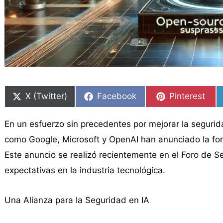
Compartir
Compartir
Compartir
Compartir
Compartir
Compartir
en
en
en
en
en
en
X (Twitter)
Facebook
Pinterest
En un esfuerzo sin precedentes por mejorar la seguridad
como Google, Microsoft y OpenAI han anunciado la form
Este anuncio se realizó recientemente en el Foro de
expectativas en la industria tecnológica.
Una Alianza para la Seguridad en IA