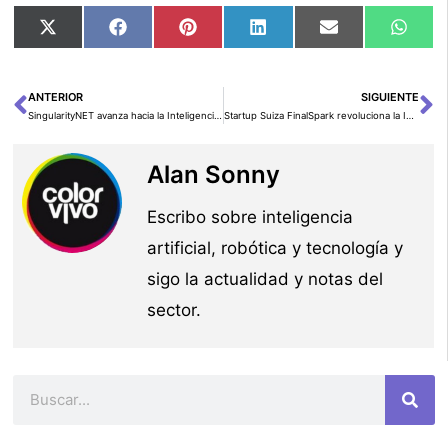
Compartir
Compartir
Compartir
Compartir
Compartir
Comp
X
Facebook
Pinterest
LinkedIn
Email
Wha
en
en
en
en
en
en
(Twitter)
ANTERIOR
SIGUIENTE
Ant
Si
SingularityNET avanza hacia la Inteligencia Artificial general con una red mundial de supercomputadoras
Startup Suiza FinalSpark revoluciona la IA con «Biocomputadoras» de células cerebrales humanas
Alan Sonny
Escribo sobre inteligencia
artificial, robótica y tecnología y
sigo la actualidad y notas del
sector.
Buscar