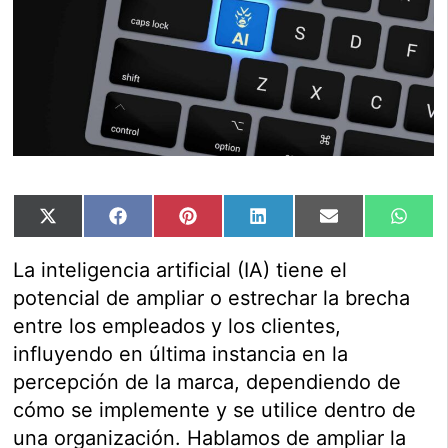
Compartir
Compartir
Compartir
Compartir
Compartir
Comp
X
Facebook
Pinterest
LinkedIn
Email
Wha
en
en
en
en
en
en
(Twitter)
La inteligencia artificial (IA) tiene el
potencial de ampliar o estrechar la brecha
entre los empleados y los clientes,
influyendo en última instancia en la
percepción de la marca, dependiendo de
cómo se implemente y se utilice dentro de
una organización. Hablamos de ampliar la