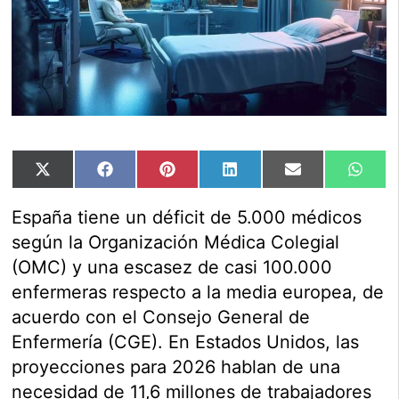
Compartir
Compartir
Compartir
Compartir
Compartir
Comp
X
Facebook
Pinterest
LinkedIn
Email
Wha
en
en
en
en
en
en
(Twitter)
España tiene un déficit de 5.000 médicos
según la Organización Médica Colegial
(OMC) y una escasez de casi 100.000
enfermeras respecto a la media europea, de
acuerdo con el Consejo General de
Enfermería (CGE). En Estados Unidos, las
proyecciones para 2026 hablan de una
necesidad de 11,6 millones de trabajadores