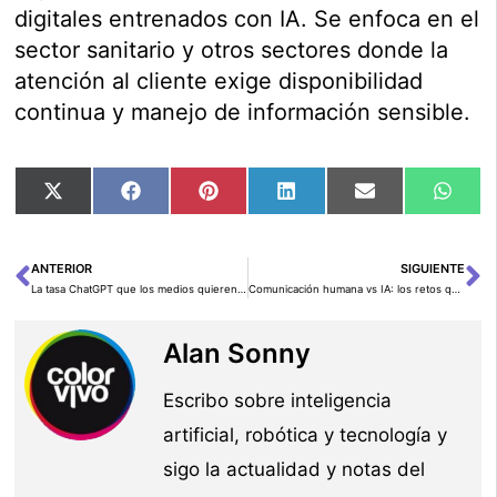
digitales entrenados con IA. Se enfoca en el
sector sanitario y otros sectores donde la
atención al cliente exige disponibilidad
continua y manejo de información sensible.
Compartir
Compartir
Compartir
Compartir
Compartir
Comp
X
Facebook
Pinterest
LinkedIn
Email
Wha
en
en
en
en
en
en
(Twitter)
ANTERIOR
SIGUIENTE
Ant
Si
La tasa ChatGPT que los medios quieren cobrar a OpenAI
Comunicación humana vs IA: los retos que plantea ChatGPT
Alan Sonny
Escribo sobre inteligencia
artificial, robótica y tecnología y
sigo la actualidad y notas del