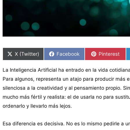
Compartir
Compartir
Compartir
Compartir
Compartir
Compartir
en
en
en
en
en
en
X (Twitter)
Facebook
Pinterest
La Inteligencia Artificial ha entrado en la vida coti
Para algunos, representa un atajo para producir más
silenciosa a la creatividad y al pensamiento propio. 
mucho más fértil y realista: el de usarla no para sustitu
ordenarlo y llevarlo más lejos.
Esa diferencia es decisiva. No es lo mismo pedirle a 