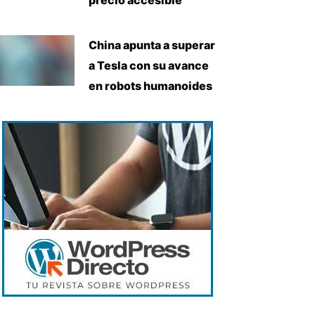
China apunta a superar
a Tesla con su avance
en robots humanoides