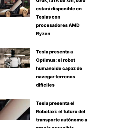
Grok, la IA de xAI, solo
estará disponible en
Teslas con
procesadores AMD
Ryzen
Tesla presenta a
Optimus: el robot
humanoide capaz de
navegar terrenos
difíciles
Tesla presenta el
Robotaxi: el futuro del
transporte autónomo a
precio accesible