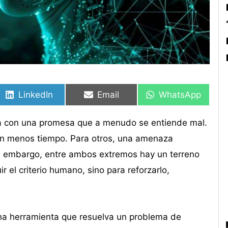
Compartir
Compartir
Compartir
Compartir
Compartir
Compartir
en
en
en
en
en
en
LinkedIn
Email
WhatsApp
diana con una promesa que a menudo se entiende mal.
 en menos tiempo. Para otros, una amenaza
Sin embargo, entre ambos extremos hay un terreno
ir el criterio humano, sino para reforzarlo,
una herramienta que resuelva un problema de