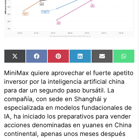
Compartir
Compartir
Compartir
Compartir
Compartir
Comp
X
Facebook
Pinterest
LinkedIn
Email
Wha
en
en
en
en
en
en
(Twitter)
MiniMax quiere aprovechar el fuerte apetito
inversor por la inteligencia artificial china
para dar un segundo paso bursátil. La
compañía, con sede en Shanghái y
especializada en modelos fundacionales de
IA, ha iniciado los preparativos para vender
acciones denominadas en yuanes en China
continental, apenas unos meses después