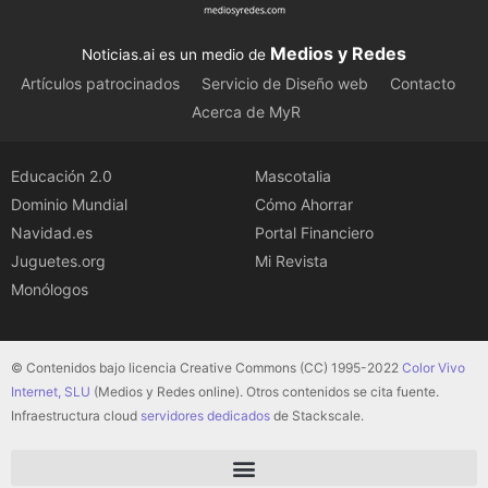
Medios y Redes
Noticias.ai es un medio de
Artículos patrocinados
Servicio de Diseño web
Contacto
Acerca de MyR
Educación 2.0
Mascotalia
Dominio Mundial
Cómo Ahorrar
Navidad.es
Portal Financiero
Juguetes.org
Mi Revista
Monólogos
© Contenidos bajo licencia Creative Commons (CC) 1995-2022
Color Vivo
Internet, SLU
(Medios y Redes online). Otros contenidos se cita fuente.
Infraestructura cloud
servidores dedicados
de Stackscale.