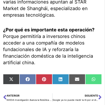
varias informaciones apuntan al STAR
Market de Shanghái, especializado en
empresas tecnológicas.
¿Por qué es importante esta operación?
Porque permitiría a inversores chinos
acceder a una compañía de modelos
fundacionales de IA y reforzaría la
financiación doméstica de la inteligencia
artificial china.
Compartir
Compartir
Compartir
Compartir
Compartir
Comp
X
Facebook
Pinterest
LinkedIn
Email
Wha
en
en
en
en
en
en
(Twitter)
ANTERIOR
SIGUIENTE
Ant
Si
NVIDIA Investigación Avanza la Robótica del Simulacro al Mundo Real
Google ya no puede medir la IA por el dinero que gasta