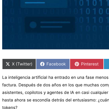
Compartir
Compartir
Compartir
Compartir
Compartir
Compartir
en
en
en
en
en
en
X (Twitter)
Facebook
Pinterest
La inteligencia artificial ha entrado en una fase meno
factura. Después de dos años en los que muchas com
asistentes, copilotos y agentes de IA en casi cualqui
hasta ahora se escondía detrás del entusiasmo: ¿cuán
tokens?