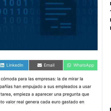
Compartir
Compartir
Compartir
Compartir
Compartir
Compartir
en
en
en
en
en
en
LinkedIn
Email
WhatsApp
s cómoda para las empresas: la de mirar la
pañías han empujado a sus empleados a usar
er tarea, empieza a aparecer una pregunta que
to valor real genera cada euro gastado en