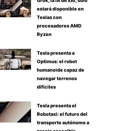
Grok, la IA de xAI, solo
estará disponible en
Teslas con
procesadores AMD
Ryzen
Tesla presenta a
Optimus: el robot
humanoide capaz de
navegar terrenos
difíciles
Tesla presenta el
Robotaxi: el futuro del
transporte autónomo a
precio accesible