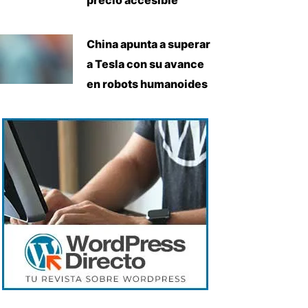
China apunta a superar
a Tesla con su avance
en robots humanoides