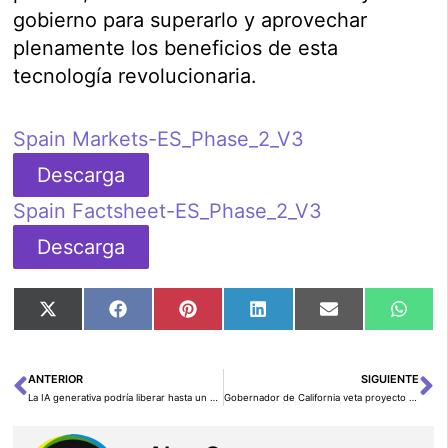
gobierno para superarlo y aprovechar
plenamente los beneficios de esta
tecnología revolucionaria.
Spain Markets-ES_Phase_2_V3
Descarga
Spain Factsheet-ES_Phase_2_V3
Descarga
Compartir
Compartir
Compartir
Compartir
Compartir
Comp
X
Facebook
Pinterest
LinkedIn
Email
Wha
en
en
en
en
en
en
(Twitter)
ANTERIOR
SIGUIENTE
Ant
Si
La IA generativa podría liberar hasta un 70% del tiempo en tareas rutinarias, impulsando la productividad laboral
Gobernador de California veta proyecto de ley sobre seguridad en inteligencia artificial