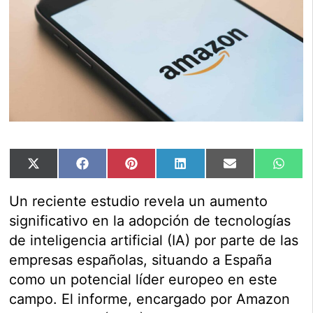
Compartir
Compartir
Compartir
Compartir
Compartir
Comp
X
Facebook
Pinterest
LinkedIn
Email
Wha
en
en
en
en
en
en
(Twitter)
Un reciente estudio revela un aumento
significativo en la adopción de tecnologías
de inteligencia artificial (IA) por parte de las
empresas españolas, situando a España
como un potencial líder europeo en este
campo. El informe, encargado por Amazon