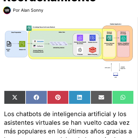
Por
Alan Sonny
Compartir
Compartir
Compartir
Compartir
Compartir
Comp
X
Facebook
Pinterest
LinkedIn
Email
Wha
en
en
en
en
en
en
(Twitter)
Los chatbots de inteligencia artificial y los
asistentes virtuales se han vuelto cada vez
más populares en los últimos años gracias a