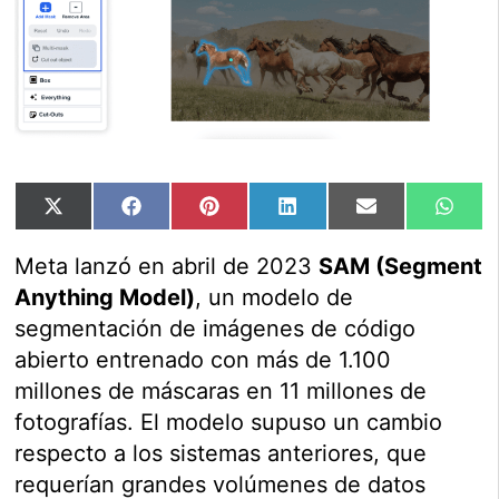
Compartir
Compartir
Compartir
Compartir
Compartir
Comp
X
Facebook
Pinterest
LinkedIn
Email
Wha
en
en
en
en
en
en
(Twitter)
Meta lanzó en abril de 2023
SAM (Segment
Anything Model)
, un modelo de
segmentación de imágenes de código
abierto entrenado con más de 1.100
millones de máscaras en 11 millones de
fotografías. El modelo supuso un cambio
respecto a los sistemas anteriores, que
requerían grandes volúmenes de datos