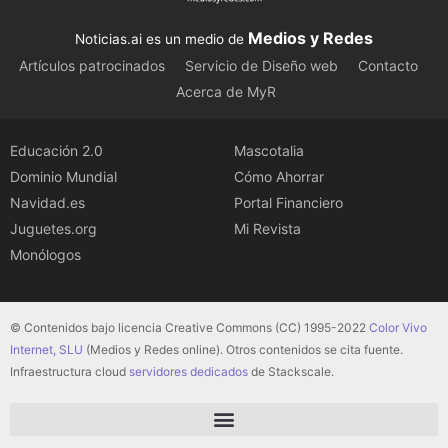
Medios y Redes
Noticias.ai es un medio de
Artículos patrocinados
Servicio de Diseño web
Contacto
Acerca de MyR
Educación 2.0
Mascotalia
Dominio Mundial
Cómo Ahorrar
Navidad.es
Portal Financiero
Juguetes.org
Mi Revista
Monólogos
© Contenidos bajo licencia Creative Commons (CC) 1995-2022
Color Vivo
Internet, SLU
(Medios y Redes online). Otros contenidos se cita fuente.
Infraestructura cloud
servidores dedicados
de Stackscale.