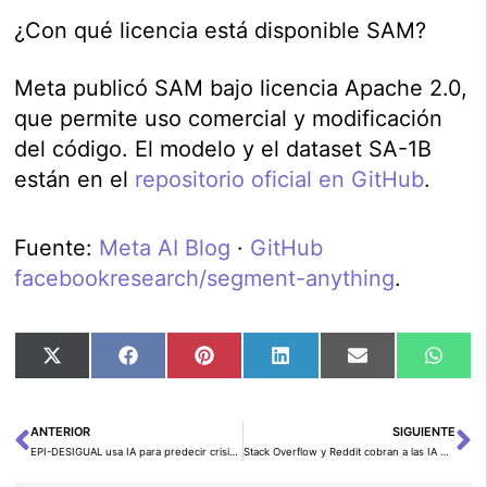
¿Con qué licencia está disponible SAM?
Meta publicó SAM bajo licencia Apache 2.0,
que permite uso comercial y modificación
del código. El modelo y el dataset SA-1B
están en el
repositorio oficial en GitHub
.
Fuente:
Meta AI Blog
·
GitHub
facebookresearch/segment-anything
.
Compartir
Compartir
Compartir
Compartir
Compartir
Comp
X
Facebook
Pinterest
LinkedIn
Email
Wha
en
en
en
en
en
en
(Twitter)
ANTERIOR
SIGUIENTE
Ant
Si
EPI-DESIGUAL usa IA para predecir crisis sanitarias futuras
Stack Overflow y Reddit cobran a las IA por sus datos de entrenamiento