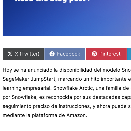
Compartir
Compartir
Compartir
Compartir
Compartir
Compartir
en
en
en
en
en
en
X (Twitter)
Facebook
Pinterest
Hoy se ha anunciado la disponibilidad del modelo Sno
SageMaker JumpStart, marcando un hito importante en el
learning empresarial. Snowflake Arctic, una familia 
por Snowflake, es reconocida por sus destacadas capa
seguimiento preciso de instrucciones, y ahora puede s
mediante la plataforma de Amazon.