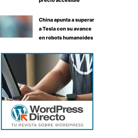
China apunta a superar
a Tesla con su avance
en robots humanoides