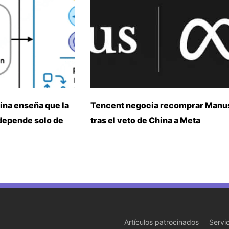
ina enseña que la
Tencent negocia recomprar Manu
 depende solo de
tras el veto de China a Meta
Artículos patrocinados
Servi