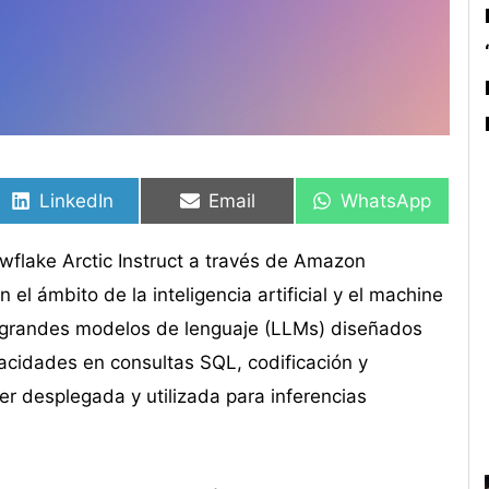
Compartir
Compartir
Compartir
Compartir
Compartir
Compartir
en
en
en
en
en
en
LinkedIn
Email
WhatsApp
wflake Arctic Instruct a través de Amazon
 ámbito de la inteligencia artificial y el machine
de grandes modelos de lenguaje (LLMs) diseñados
cidades en consultas SQL, codificación y
er desplegada y utilizada para inferencias