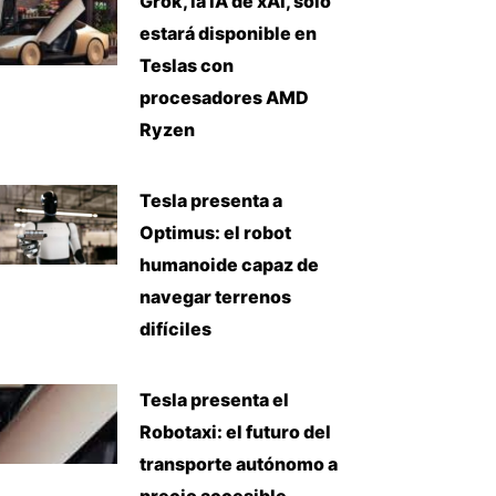
Grok, la IA de xAI, solo
estará disponible en
Teslas con
procesadores AMD
Ryzen
Tesla presenta a
Optimus: el robot
humanoide capaz de
navegar terrenos
difíciles
Tesla presenta el
Robotaxi: el futuro del
transporte autónomo a
precio accesible