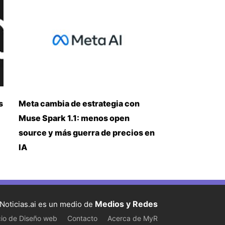
s
Meta cambia de estrategia con
Muse Spark 1.1: menos open
source y más guerra de precios en
IA
Medios y Redes
Noticias.ai es un medio de
cio de Diseño web
Contacto
Acerca de MyR