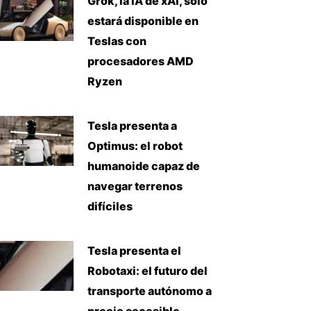
Grok, la IA de xAI, solo
estará disponible en
Teslas con
procesadores AMD
Ryzen
Tesla presenta a
Optimus: el robot
humanoide capaz de
navegar terrenos
difíciles
Tesla presenta el
Robotaxi: el futuro del
transporte autónomo a
precio accesible