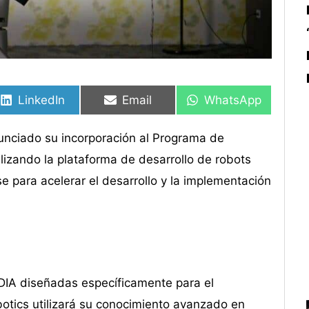
Compartir
Compartir
Compartir
Compartir
Compartir
Compartir
en
en
en
en
en
en
LinkedIn
Email
WhatsApp
nunciado su incorporación al Programa de
tilizando la plataforma de desarrollo de robots
e para acelerar el desarrollo y la implementación
IA diseñadas específicamente para el
otics utilizará su conocimiento avanzado en