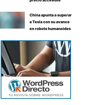
China apunta a superar
a Tesla con su avance
en robots humanoides