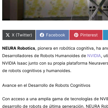
Compartir
Compartir
Compartir
Compartir
Compartir
Compartir
en
en
en
en
en
en
X (Twitter)
Facebook
Pinterest
NEURA Robotics
, pionera en robótica cognitiva, ha a
Desarrolladores de Robots Humanoides de
NVIDIA
, u
NVIDIA Isaac junto con su propia plataforma Neuravers
de robots cognitivos y humanoides.
Avance en el Desarrollo de Robots Cognitivos
Con acceso a una amplia gama de tecnologías de NVID
desarrollo de robots de última generación, NEURA Rob