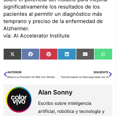
significativamente los resultados de los
pacientes al permitir un diagnóstico más
temprano y preciso de la enfermedad de
Alzheimer.
vía: AI Accelerator Institute
Compartir
Compartir
Compartir
Compartir
Compartir
Comp
X
Facebook
Pinterest
LinkedIn
Email
Wha
en
en
en
en
en
en
(Twitter)
ANTERIOR
SIGUIENTE
Ant
Si
Mejora La Precisión De RAG Con Modelos De Embedding Ajustados En Amazon SageMaker
Transformando la Ciberseguridad con IA
Alan Sonny
Escribo sobre inteligencia
artificial, robótica y tecnología y