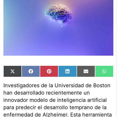
Compartir
Compartir
Compartir
Compartir
Compartir
Comp
X
Facebook
Pinterest
LinkedIn
Email
Wha
en
en
en
en
en
en
(Twitter)
Investigadores de la Universidad de Boston
han desarrollado recientemente un
innovador modelo de inteligencia artificial
para predecir el desarrollo temprano de la
enfermedad de Alzheimer. Esta herramienta