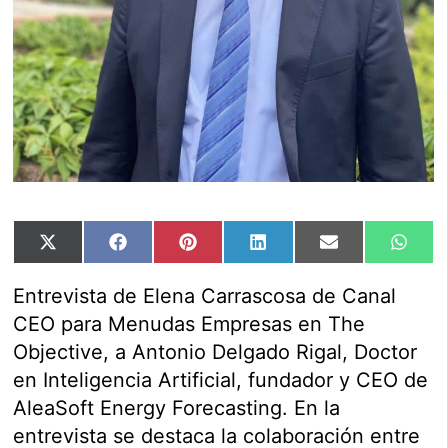
Compartir
Compartir
Compartir
Compartir
Compartir
Comp
X
Facebook
Pinterest
LinkedIn
Email
Wha
en
en
en
en
en
en
(Twitter)
Entrevista de Elena Carrascosa de Canal
CEO para Menudas Empresas en The
Objective, a Antonio Delgado Rigal, Doctor
en Inteligencia Artificial, fundador y CEO de
AleaSoft Energy Forecasting. En la
entrevista se destaca la colaboración entre