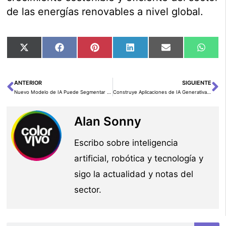
de las energías renovables a nivel global.
Compartir
Compartir
Compartir
Compartir
Compartir
Comp
X
Facebook
Pinterest
LinkedIn
Email
Wha
en
en
en
en
en
en
(Twitter)
ANTERIOR
SIGUIENTE
Ant
Si
Nuevo Modelo de IA Puede Segmentar Cualquier Cosa, Incluso Video
Construye Aplicaciones de IA Generativa Personalizadas con Amazon Bedrock
Alan Sonny
Escribo sobre inteligencia
artificial, robótica y tecnología y
sigo la actualidad y notas del
sector.