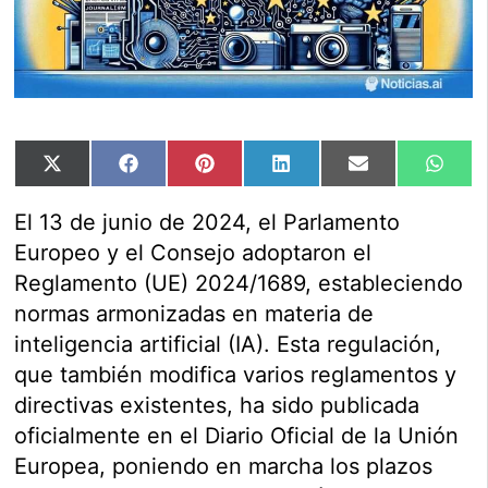
Compartir
Compartir
Compartir
Compartir
Compartir
Comp
X
Facebook
Pinterest
LinkedIn
Email
Wha
en
en
en
en
en
en
(Twitter)
El 13 de junio de 2024, el Parlamento
Europeo y el Consejo adoptaron el
Reglamento (UE) 2024/1689, estableciendo
normas armonizadas en materia de
inteligencia artificial (IA). Esta regulación,
que también modifica varios reglamentos y
directivas existentes, ha sido publicada
oficialmente en el Diario Oficial de la Unión
Europea, poniendo en marcha los plazos