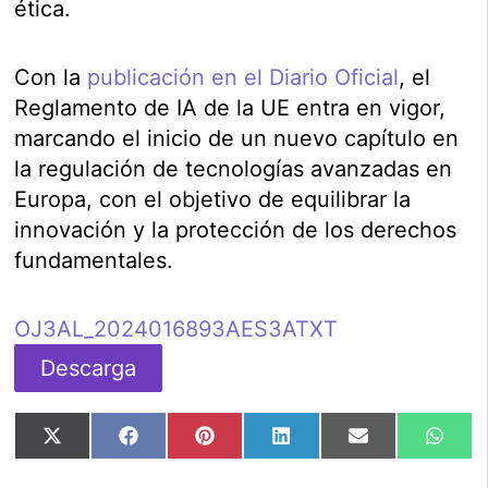
ética.
Con la
publicación en el Diario Oficial
, el
Reglamento de IA de la UE entra en vigor,
marcando el inicio de un nuevo capítulo en
la regulación de tecnologías avanzadas en
Europa, con el objetivo de equilibrar la
innovación y la protección de los derechos
fundamentales.
OJ3AL_2024016893AES3ATXT
Descarga
Compartir
Compartir
Compartir
Compartir
Compartir
Comp
X
Facebook
Pinterest
LinkedIn
Email
Wha
en
en
en
en
en
en
(Twitter)