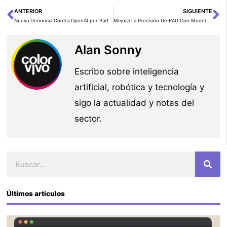
ANTERIOR
SIGUIENTE
Ant
Si
Nueva Denuncia Contra OpenAI por Parte de Informantes
Mejora La Precisión De RAG Con Modelos De Embedding Ajustados En Amazon SageMaker
Alan Sonny
Escribo sobre inteligencia
artificial, robótica y tecnología y
sigo la actualidad y notas del
sector.
Buscar
Últimos artículos