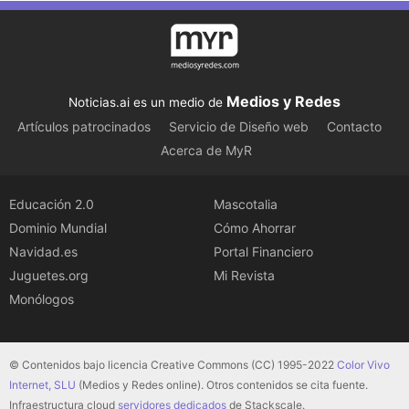
Medios y Redes
Noticias.ai es un medio de
Artículos patrocinados
Servicio de Diseño web
Contacto
Acerca de MyR
Educación 2.0
Mascotalia
Dominio Mundial
Cómo Ahorrar
Navidad.es
Portal Financiero
Juguetes.org
Mi Revista
Monólogos
© Contenidos bajo licencia Creative Commons (CC) 1995-2022
Color Vivo
Internet, SLU
(Medios y Redes online). Otros contenidos se cita fuente.
Infraestructura cloud
servidores dedicados
de Stackscale.