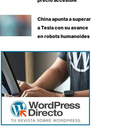
China apunta a superar
a Tesla con su avance
en robots humanoides