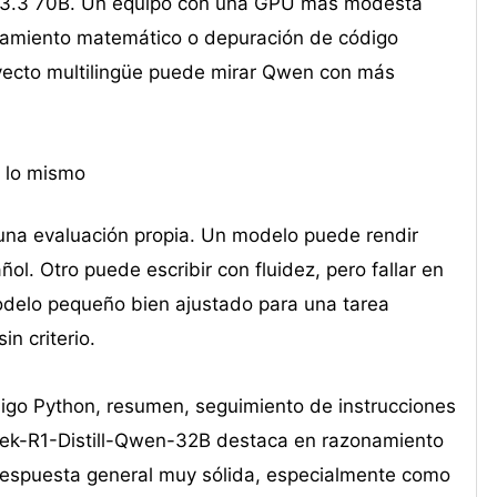
ma 3.3 70B. Un equipo con una GPU más modesta
namiento matemático o depuración de código
ecto multilingüe puede mirar Qwen con más
a lo mismo
una evaluación propia. Un modelo puede rendir
l. Otro puede escribir con fluidez, pero fallar en
odelo pequeño bien ajustado para una tarea
n criterio.
igo Python, resumen, seguimiento de instrucciones
Seek-R1-Distill-Qwen-32B destaca en razonamiento
respuesta general muy sólida, especialmente como