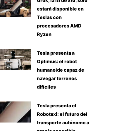
Grok, la IA de xAI, solo
estará disponible en
Teslas con
procesadores AMD
Ryzen
Tesla presenta a
Optimus: el robot
humanoide capaz de
navegar terrenos
difíciles
Tesla presenta el
Robotaxi: el futuro del
transporte autónomo a
precio accesible