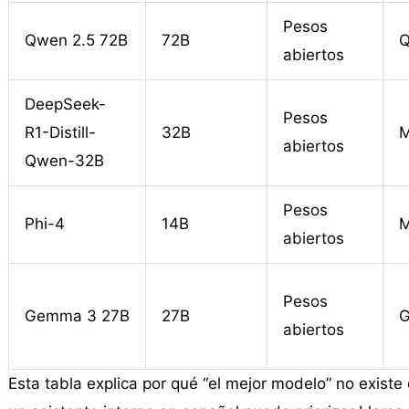
Pesos
Qwen 2.5 72B
72B
Q
abiertos
DeepSeek-
Pesos
R1-Distill-
32B
M
abiertos
Qwen-32B
Pesos
Phi-4
14B
M
abiertos
Pesos
Gemma 3 27B
27B
G
abiertos
Esta tabla explica por qué “el mejor modelo” no existe