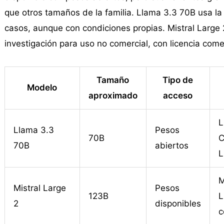
que otros tamaños de la familia. Llama 3.3 70B usa la
casos, aunque con condiciones propias. Mistral Large 2
investigación para uso no comercial, con licencia com
Tamaño
Tipo de
Modelo
aproximado
acceso
L
Llama 3.3
Pesos
70B
C
70B
abiertos
L
M
Mistral Large
Pesos
123B
L
2
disponibles
c