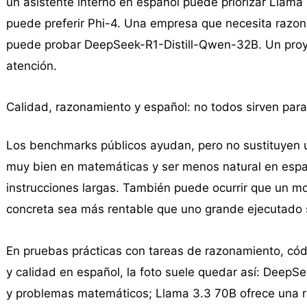
un asistente interno en español puede priorizar Lla
puede preferir Phi-4. Una empresa que necesita razo
puede probar DeepSeek-R1-Distill-Qwen-32B. Un proy
atención.
Calidad, razonamiento y español: no todos sirven par
Los benchmarks públicos ayudan, pero no sustituyen 
muy bien en matemáticas y ser menos natural en españo
instrucciones largas. También puede ocurrir que un m
concreta sea más rentable que uno grande ejecutado si
En pruebas prácticas con tareas de razonamiento, cód
y calidad en español, la foto suele quedar así: Deep
y problemas matemáticos; Llama 3.3 70B ofrece una 