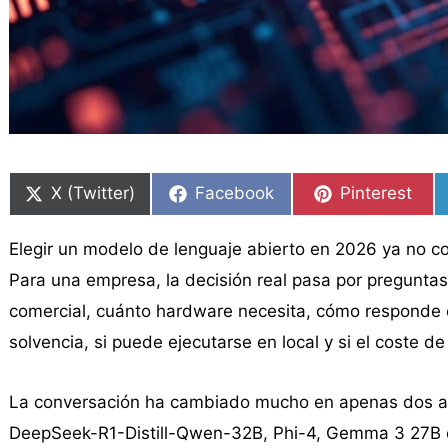
Compartir
Compartir
Compartir
Compartir
Compartir
Compartir
en
en
en
en
en
en
X (Twitter)
Facebook
Pinterest
Elegir un modelo de lenguaje abierto en 2026 ya no c
Para una empresa, la decisión real pasa por preguntas
comercial, cuánto hardware necesita, cómo responde e
solvencia, si puede ejecutarse en local y si el coste 
La conversación ha cambiado mucho en apenas dos a
DeepSeek-R1-Distill-Qwen-32B, Phi-4, Gemma 3 27B o M