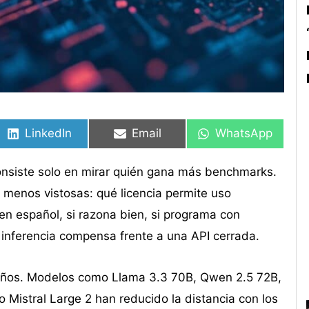
Compartir
Compartir
Compartir
Compartir
Compartir
Compartir
en
en
en
en
en
en
LinkedIn
Email
WhatsApp
onsiste solo en mirar quién gana más benchmarks.
 menos vistosas: qué licencia permite uso
n español, si razona bien, si programa con
de inferencia compensa frente a una API cerrada.
ños. Modelos como Llama 3.3 70B, Qwen 2.5 72B,
istral Large 2 han reducido la distancia con los