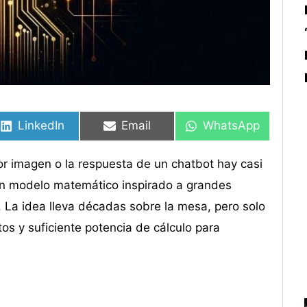
Compartir
Compartir
Compartir
Compartir
Compartir
Compartir
en
en
en
en
en
en
LinkedIn
Email
WhatsApp
or imagen o la respuesta de un chatbot hay casi
un modelo matemático inspirado a grandes
 La idea lleva décadas sobre la mesa, pero solo
os y suficiente potencia de cálculo para