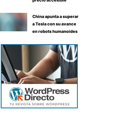
China apunta a superar
a Tesla con su avance
en robots humanoides