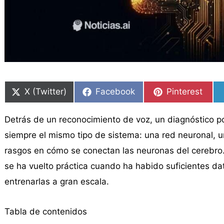
Compartir
Compartir
Compartir
Compartir
Compartir
Compartir
en
en
en
en
en
en
X (Twitter)
Facebook
Pinterest
Detrás de un reconocimiento de voz, un diagnóstico p
siempre el mismo tipo de sistema: una red neuronal, 
rasgos en cómo se conectan las neuronas del cerebro.
se ha vuelto práctica cuando ha habido suficientes dat
entrenarlas a gran escala.
Tabla de contenidos