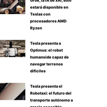
Grok, la IA de xAI, solo
estará disponible en
Teslas con
procesadores AMD
Ryzen
Tesla presenta a
Optimus: el robot
humanoide capaz de
navegar terrenos
difíciles
Tesla presenta el
Robotaxi: el futuro del
transporte autónomo a
precio accesible